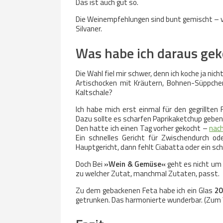
Das ist auch gut so.
Die Weinempfehlungen sind bunt gemischt – von
Silvaner.
Was habe ich daraus gek
Die Wahl fiel mir schwer, denn ich koche ja nicht
Artischocken mit Kräutern, Bohnen-Süppchen
Kaltschale?
Ich habe mich erst einmal für den gegrillten
Dazu sollte es scharfen Paprikaketchup geben
Den hatte ich einen Tag vorher gekocht –
nac
Ein schnelles Gericht für Zwischendurch od
Hauptgericht, dann fehlt Ciabatta oder ein sch
Doch Bei
»Wein & Gemüse«
geht es nicht u
zu welcher Zutat, manchmal Zutaten, passt.
Zu dem gebackenen Feta habe ich ein Glas
20
getrunken. Das harmonierte wunderbar. (Zum