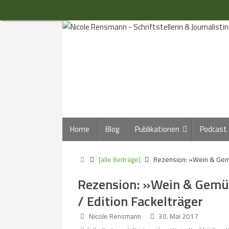
Zum
Inhalt
springen
Zum
Home
Blog
Publikationen
Podcast
Inhalt
springen
Start
[alle Beiträge]
Rezension: »Wein & Gemü
Rezension: »Wein & Gemüs
/ Edition Fackelträger
Nicole Rensmann
30. Mai 2017