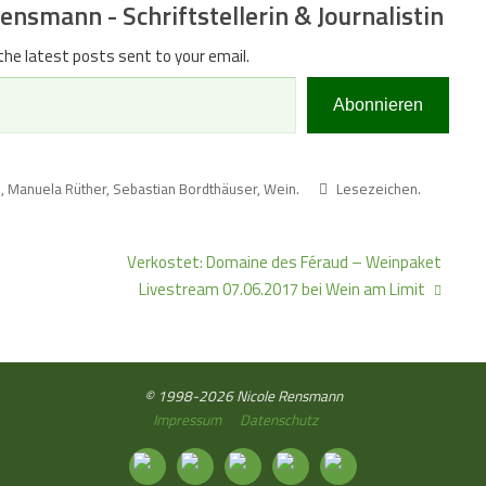
nsmann - Schriftstellerin & Journalistin
the latest posts sent to your email.
Abonnieren
n
,
Manuela Rüther
,
Sebastian Bordthäuser
,
Wein
.
Lesezeichen
.
Verkostet: Domaine des Féraud – Weinpaket
Livestream 07.06.2017 bei Wein am Limit
© 1998-2026 Nicole Rensmann
Impressum
Datenschutz