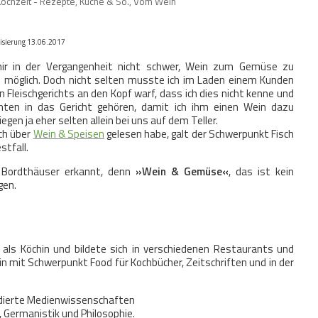
Kochzeit - Rezepte, Küche & So.
,
Vom Wein
lisierung 13.06.2017
mir in der Vergangenheit nicht schwer, Wein zum Gemüse zu
 möglich. Doch nicht selten musste ich im Laden einem Kunden
Fleischgerichts an den Kopf warf, dass ich dies nicht kenne und
ten in das Gericht gehören, damit ich ihm einen Wein dazu
gen ja eher selten allein bei uns auf dem Teller.
ich über
Wein & Speisen
gelesen habe, galt der Schwerpunkt Fisch
stfall.
 Bordthäuser erkannt, denn
»Wein & Gemüse«
, das ist kein
gen.
 als Köchin und bildete sich in verschiedenen Restaurants und
fin mit Schwerpunkt Food für Kochbücher, Zeitschriften und in der
dierte Medienwissenschaften
k, Germanistik und Philosophie.