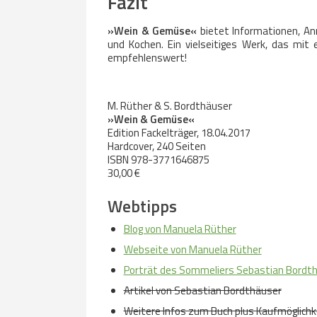
Fazit
»Wein & Gemüse«
bietet Informationen, A
und Kochen. Ein vielseitiges Werk, das mit
empfehlenswert!
.
M. Rüther & S. Bordthäuser
»Wein & Gemüse«
Edition Fackelträger, 18.04.2017
Hardcover, 240 Seiten
ISBN 978-3771646875
30,00 €
Webtipps
Blog von Manuela Rüther
Webseite von Manuela Rüther
Porträt des Sommeliers Sebastian Bordt
Artikel von Sebastian Bordthäuser
Weitere Infos zum Buch plus Kaufmöglichke