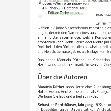
[alle Beiträge]
,
Bücher über Wein
,
Kochbücher
,
© Cover: »Wein & Gemüse« von
M. Rüther & S. Bordthäuser /
Edition Fackelträger
Letzte Atkua
Es fiel 
wählen. 17 Jahre Vegetarismus machten dies
sagen, der mir den Namen eines ausländischen 
er mir bitte sagen möge, welche Komponen
empfehlen kann. Denn Fleisch oder Möhre pur lie
Doch bei all den Büchern, die ich zwischenzeitl
und Fleisch. Gemüse gab es als Beilage – im Be
Das haben Manuela Rüther und Sebastian
Hexenwerk, sondern Kulinarik für sensible Zun
Über die Autoren
Manuela Rüther
absolvierte eine Ausbildung
Hotels weiter. Heute arbeitet sie als Fotogra
Werbung. Sie lebt und arbeitet in Köln.
Sebastian Bordthäuser, Jahrgang 1972,
stu
in Düsseldorf, an der Universität Köln Anglisti