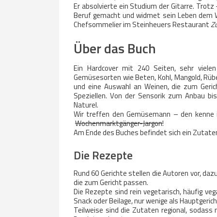
Er absolvierte ein Studium der Gitarre. Trotz
Beruf gemacht und widmet sein Leben dem We
Chefsommelier im Steinheuers Restaurant
Zu
Über das Buch
Ein Hardcover mit 240 Seiten, sehr viele
Gemüsesorten wie Beten, Kohl, Mangold, Rüb
und eine Auswahl an Weinen, die zum Geri
Speziellen. Von der Sensorik zum Anbau bis
Naturel.
Wir treffen den Gemüsemann – den kenne ich
Wochenmarktgänger-Jargon
!
Am Ende des Buches befindet sich ein Zutate
Die Rezepte
Rund 60 Gerichte stellen die Autoren vor, da
die zum Gericht passen.
Die Rezepte sind rein vegetarisch, häufig veg
Snack oder Beilage, nur wenige als Hauptgerich
Teilweise sind die Zutaten regional, sodass