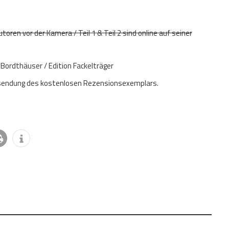
ren vor der Kamera / Teil 1 & Teil 2 sind online auf seiner
Bordthäuser / Edition Fackelträger
 Zusendung des kostenlosen Rezensionsexemplars.