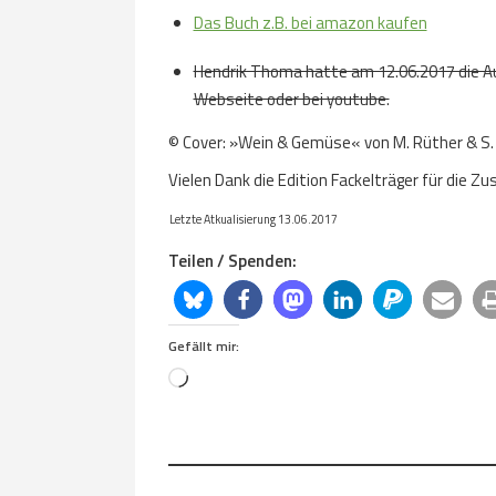
Das Buch z.B. bei amazon kaufen
Hendrik Thoma hatte am 12.06.2017 die Auto
Webseite oder bei youtube.
© Cover: »Wein & Gemüse« von M. Rüther & S. 
Vielen Dank die Edition Fackelträger für die
Letzte Atkualisierung 13.06.2017
Teilen / Spenden:
Gefällt mir:
Loading…