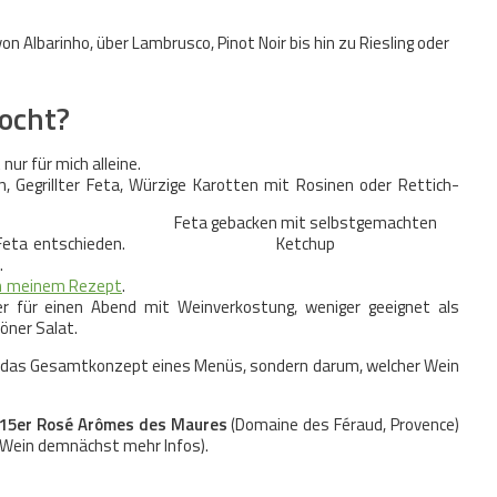
 Albarinho, über Lambrusco, Pinot Noir bis hin zu Riesling oder
ocht?
 nur für mich alleine.
, Gegrillter Feta, Würzige Karotten mit Rosinen oder Rettich-
Feta gebacken mit selbstgemachten
 Feta entschieden.
Ketchup
.
h meinem Rezept
.
er für einen Abend mit Weinverkostung, weniger geeignet als
öner Salat.
m das Gesamtkonzept eines Menüs, sondern darum, welcher Wein
15er Rosé Arômes des Maures
(Domaine des Féraud, Provence)
 Wein demnächst mehr Infos).