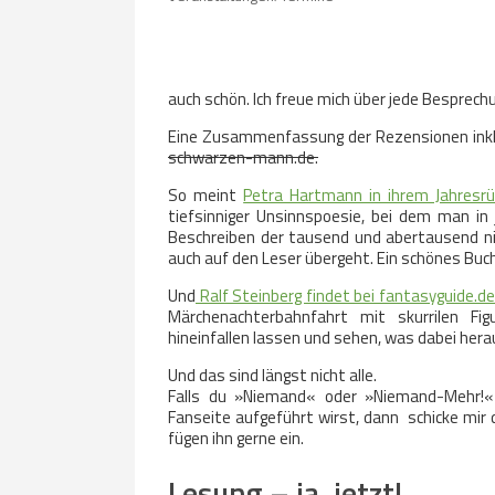
auch schön. Ich freue mich über jede Besprechun
Eine Zusammenfassung der Rezensionen inklu
schwarzen-mann.de.
So meint
Petra Hartmann in ihrem Jahresrüc
tiefsinniger Unsinnspoesie, bei dem man in
Beschreiben der tausend und abertausend ni
auch auf den Leser übergeht. Ein schönes Buch,
Und
Ralf Steinberg findet bei fantasyguide.d
Märchenachterbahnfahrt mit skurrilen Fig
hineinfallen lassen und sehen, was dabei he
Und das sind längst nicht alle.
Falls du »Niemand« oder »Niemand-Mehr!«
Fanseite aufgeführt wirst, dann schicke mir 
fügen ihn gerne ein.
Lesung – ja, jetzt!