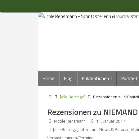
Zum
Inhalt
springen
Zum
Home
Blog
Publikationen
Podcast
Inhalt
springen
Start
[alle Beiträge]
Rezensionen zu NIEMAN
Rezensionen zu NIEMAND
Nicole Rensmann
11. Januar 2017
[alle Beiträge]
,
Literatur - News & Autoren
,
Mein
Veranstaltungen/Termine