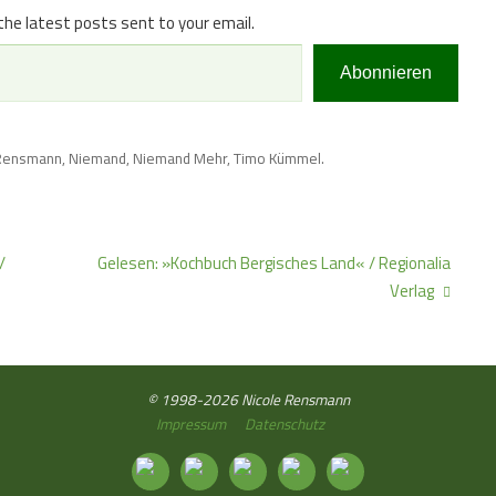
the latest posts sent to your email.
Abonnieren
 Rensmann
,
Niemand
,
Niemand Mehr
,
Timo Kümmel
.
/
Gelesen: »Kochbuch Bergisches Land« / Regionalia
Verlag
© 1998-2026 Nicole Rensmann
Impressum
Datenschutz