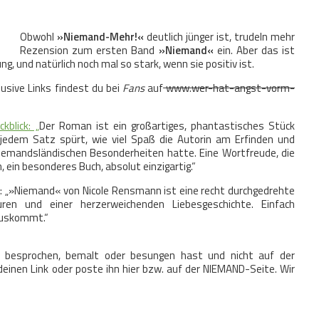
Obwohl
»Niemand-Mehr!«
deutlich jünger ist, trudeln mehr
Rezension zum ersten Band
»Niemand«
ein. Aber das ist
g, und natürlich noch mal so stark, wenn sie positiv ist.
sive Links findest du bei
Fans
auf
www.wer-hat-angst-vorm-
kblick: „
Der Roman ist ein großartiges, phantastisches Stück
 jedem Satz spürt, wie viel Spaß die Autorin am Erfinden und
emandsländischen Besonderheiten hatte. Eine Wortfreude, die
 ein besonderes Buch, absolut einzigartig.“
e
: „»Niemand« von Nicole Rensmann ist eine recht durchgedrehte
uren und einer herzerweichenden Liebesgeschichte. Einfach
rauskommt.“
 besprochen, bemalt oder besungen hast und nicht auf der
deinen Link oder poste ihn hier bzw. auf der NIEMAND-Seite. Wir