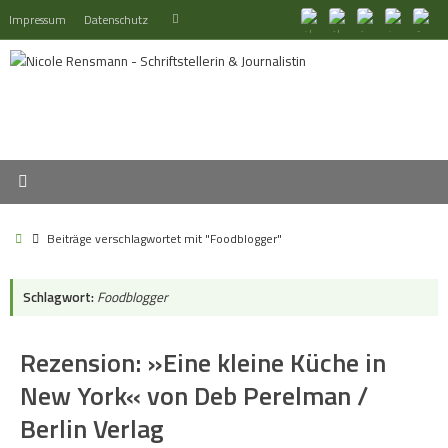
Zum
Suchen
Impressum
Datenschutz
Suchen
Inhalt
nach:
springen
Start
Beiträge verschlagwortet mit "Foodblogger"
Schlagwort:
Foodblogger
Rezension: »Eine kleine Küche in
New York« von Deb Perelman /
Berlin Verlag