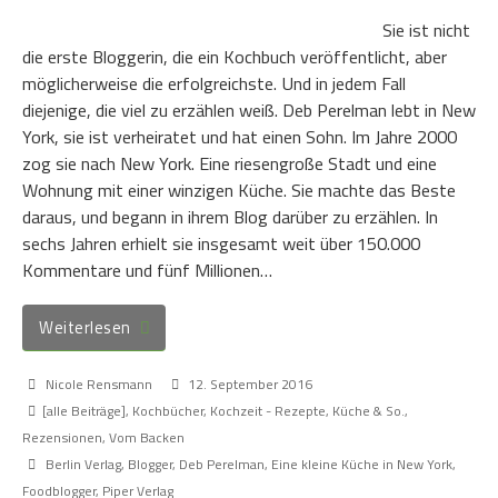
Sie ist nicht
die erste Bloggerin, die ein Kochbuch veröffentlicht, aber
möglicherweise die erfolgreichste. Und in jedem Fall
diejenige, die viel zu erzählen weiß. Deb Perelman lebt in New
York, sie ist verheiratet und hat einen Sohn. Im Jahre 2000
zog sie nach New York. Eine riesengroße Stadt und eine
Wohnung mit einer winzigen Küche. Sie machte das Beste
daraus, und begann in ihrem Blog darüber zu erzählen. In
sechs Jahren erhielt sie insgesamt weit über 150.000
Kommentare und fünf Millionen…
Weiterlesen
Nicole Rensmann
12. September 2016
[alle Beiträge]
,
Kochbücher
,
Kochzeit - Rezepte, Küche & So.
,
Rezensionen
,
Vom Backen
Berlin Verlag
,
Blogger
,
Deb Perelman
,
Eine kleine Küche in New York
,
Foodblogger
,
Piper Verlag