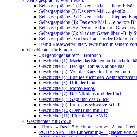
Selbstgespräche. Vom Leben.
Selbstgespräche (1) Das erste Mal … beim Frisör
Selbstgespräche (2) Das erste Mal … geküßt
Selbstgespräche (3) Das erste Mal … Stephen Kin
Selbstgespräche (4): Das erste Mal … eine rote B
Selbstgespräche (5): Der neue Roman “Gewebewe
Selbstgespräche (6): Mit dem Gatten über »Billy
Selbstgespräche (7) »Das Haus an der Ecke mit de
Bernd Kiesewetter interviewte mich in seinem Pod
Geschichten für Kinder
„Regenbogenläufer“ – Hörbuch
Geschichte (1): Marie, das Siebenpunkte-Marienkä
Geschichte (2): Der Igel Tobias Knubbelnas
Geschichte (3): Von der Katze im Tannenbaum
Geschichte (4): Luzifee sucht den Weihnachtsman
Geschichte (5): Ulli, der Uhu
Geschichte (6): Momo Mops
Geschichte (7): Der Nikolaus und der Fuchs
Geschichte (8): Gagi und das Glück
Geschichte (9): Lulu, das schwarze Schaf
Geschichte (10): Der Hund mit Hut
Geschichte (11): Eine tierische WG
Geschichten für Große
„Firnis“ – Das Hörbuch, gelesen von Anna Tefert
PODYSSEY »Die Einberufung« – gelesen von Ve