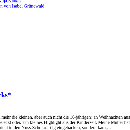
Anja Klukas
en von Isabel Grünewald
cks*
cht mehr die kleinen, aber auch nicht die 16-jährigen) an Weihnachten a
leckt oder. Ein kleines Highlight aus der Kinderzeit. Meine Mutter ha
e nicht in den Nuss-Schoko-Teig eingebacken, sondern kam,…