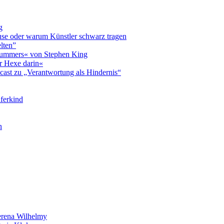
g
luse oder warum Künstler schwarz tragen
lten”
 Summers« von Stephen King
r Hexe darin«
cast zu „Verantwortung als Hindernis“
ferkind
n
rena Wilhelmy