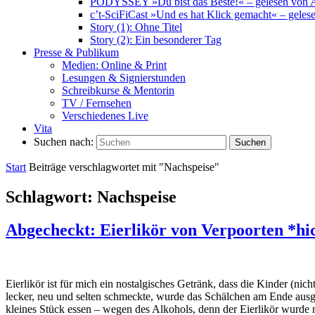
PODYSSEY »Du bist das Beste!« – gelesen von 
c’t-SciFiCast »Und es hat Klick gemacht« – geles
Story (1): Ohne Titel
Story (2): Ein besonderer Tag
Presse & Publikum
Medien: Online & Print
Lesungen & Signierstunden
Schreibkurse & Mentorin
TV / Fernsehen
Verschiedenes Live
Vita
Suchen nach:
Suchen
Start
Beiträge verschlagwortet mit "Nachspeise"
Schlagwort:
Nachspeise
Abgecheckt: Eierlikör von Verpoorten *hi
Eierlikör ist für mich ein nostalgisches Getränk, dass die Kinder (ni
lecker, neu und selten schmeckte, wurde das Schälchen am Ende ausge
kleines Stück essen – wegen des Alkohols, denn der Eierlikör wurd