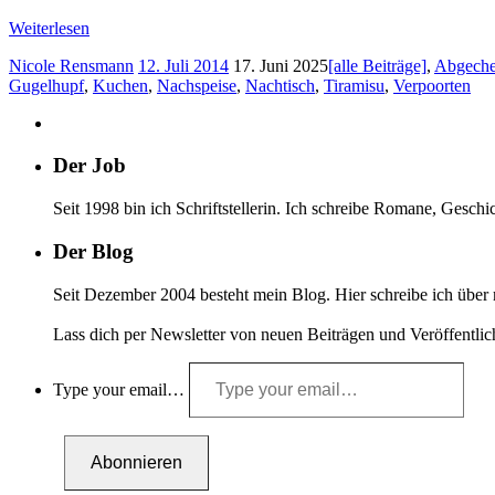
Weiterlesen
Nicole Rensmann
12. Juli 2014
17. Juni 2025
[alle Beiträge]
,
Abgechec
Gugelhupf
,
Kuchen
,
Nachspeise
,
Nachtisch
,
Tiramisu
,
Verpoorten
Der Job
Seit 1998 bin ich Schriftstellerin. Ich schreibe Romane, Ges
Der Blog
Seit Dezember 2004 besteht mein Blog. Hier schreibe ich über 
Lass dich per Newsletter von neuen Beiträgen und Veröffentli
Type your email…
Abonnieren