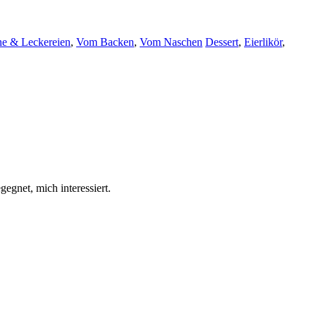
e & Leckereien
,
Vom Backen
,
Vom Naschen
Dessert
,
Eierlikör
,
egnet, mich interessiert.