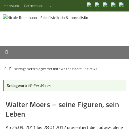
Zum
Suchen
Impressum
Datenschutz
Suchen
Inhalt
nach:
springen
Start
Beiträge verschlagwortet mit "Walter Moers"
(Seite 4)
Schlagwort:
Walter Moers
Walter Moers – seine Figuren, sein
Leben
Ab 25.09. 2011 bis 28.01.2012 präsentiert die Ludwiggalerie