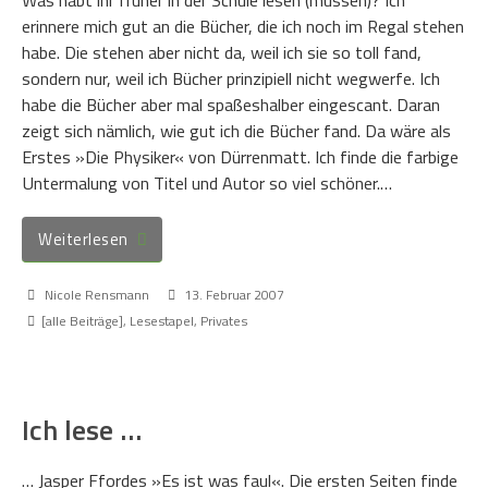
Was habt ihr früher in der Schule lesen (müssen)? Ich
erinnere mich gut an die Bücher, die ich noch im Regal stehen
habe. Die stehen aber nicht da, weil ich sie so toll fand,
sondern nur, weil ich Bücher prinzipiell nicht wegwerfe. Ich
habe die Bücher aber mal spaßeshalber eingescant. Daran
zeigt sich nämlich, wie gut ich die Bücher fand. Da wäre als
Erstes »Die Physiker« von Dürrenmatt. Ich finde die farbige
Untermalung von Titel und Autor so viel schöner.…
Weiterlesen
Nicole Rensmann
13. Februar 2007
[alle Beiträge]
,
Lesestapel
,
Privates
Ich lese …
… Jasper Ffordes »Es ist was faul«. Die ersten Seiten finde