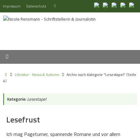
Zum
Suchen
Impressum
Datenschutz
Suchen
Inhalt
nach:
springen
Start
Literatur - News & Autoren
Archiv nach Kategorie "Lesestapel"
(Seite
4)
Kategorie:
Lesestapel
Lesefrust
Ich mag Pageturner, spannende Romane und vor allem