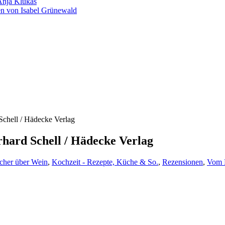
Anja Klukas
en von Isabel Grünewald
chell / Hädecke Verlag
hard Schell / Hädecke Verlag
cher über Wein
,
Kochzeit - Rezepte, Küche & So.
,
Rezensionen
,
Vom 