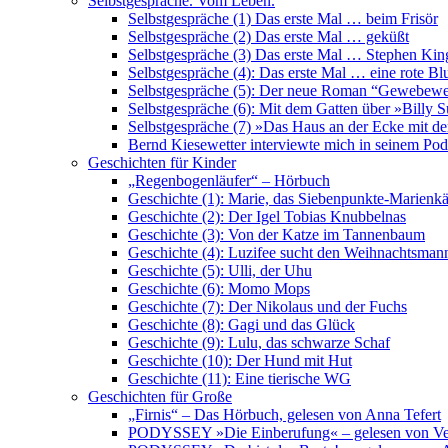
Selbstgespräche. Vom Leben.
Selbstgespräche (1) Das erste Mal … beim Frisör
Selbstgespräche (2) Das erste Mal … geküßt
Selbstgespräche (3) Das erste Mal … Stephen Kin
Selbstgespräche (4): Das erste Mal … eine rote B
Selbstgespräche (5): Der neue Roman “Gewebewe
Selbstgespräche (6): Mit dem Gatten über »Billy
Selbstgespräche (7) »Das Haus an der Ecke mit de
Bernd Kiesewetter interviewte mich in seinem Pod
Geschichten für Kinder
„Regenbogenläufer“ – Hörbuch
Geschichte (1): Marie, das Siebenpunkte-Marienkä
Geschichte (2): Der Igel Tobias Knubbelnas
Geschichte (3): Von der Katze im Tannenbaum
Geschichte (4): Luzifee sucht den Weihnachtsman
Geschichte (5): Ulli, der Uhu
Geschichte (6): Momo Mops
Geschichte (7): Der Nikolaus und der Fuchs
Geschichte (8): Gagi und das Glück
Geschichte (9): Lulu, das schwarze Schaf
Geschichte (10): Der Hund mit Hut
Geschichte (11): Eine tierische WG
Geschichten für Große
„Firnis“ – Das Hörbuch, gelesen von Anna Tefert
PODYSSEY »Die Einberufung« – gelesen von Ve