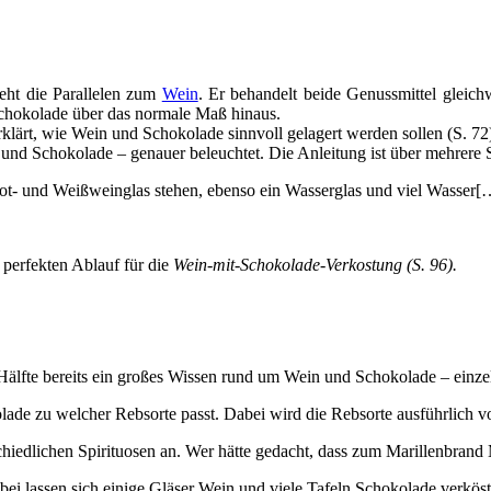
eht die Parallelen zum
Wein
. Er behandelt beide Genussmittel gleichw
Schokolade über das normale Maß hinaus.
rklärt, wie Wein und Schokolade sinnvoll gelagert werden sollen (S. 72
 Schokolade – genauer beleuchtet. Die Anleitung ist über mehrere Seit
 Rot- und Weißweinglas stehen, ebenso ein Wasserglas und viel Wasser[
m perfekten Ablauf für die
Wein-mit-Schokolade-Verkostung (S. 96).
r Hälfte bereits ein großes Wissen rund um Wein und Schokolade – einze
lade zu welcher Rebsorte passt. Dabei wird die Rebsorte ausführlich vo
hiedlichen Spirituosen an. Wer hätte gedacht, dass zum Marillenbrand
Dabei lassen sich einige Gläser Wein und viele Tafeln Schokolade verkö