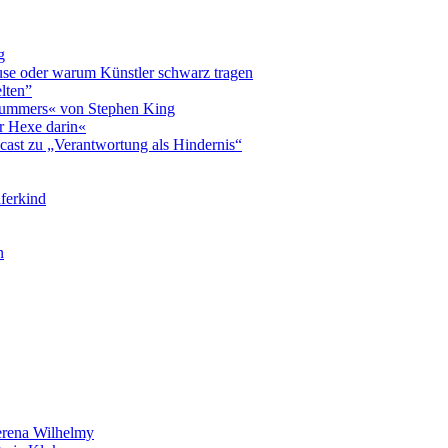
g
luse oder warum Künstler schwarz tragen
lten”
 Summers« von Stephen King
r Hexe darin«
cast zu „Verantwortung als Hindernis“
ferkind
n
rena Wilhelmy