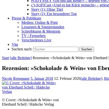
PODYSSEY »Du bist das Beste!« – gelesen von 
c’t-SciFiCast »Und es hat Klick gemacht« – geles
Story (1): Ohne Titel
Story (2): Ein besonderer Tag
Presse & Publikum
Medien: Online & Print
Lesungen & Signierstunden
Schreibkurse & Mentorin
TV / Fernsehen
Verschiedenes Live
Vita
Suchen nach:
Suchen
Start
[alle Beiträge]
Rezension: »Schokolade & Wein« von Eberhard S
Rezension: »Schokolade & Wein« von Eber
Nicole Rensmann
5. Januar 2018
12. Februar 2026
[alle Beiträge]
,
Bü
© Cover: »Schokolade & Wein« von
Eberhard Schell / Hädecke Verlag