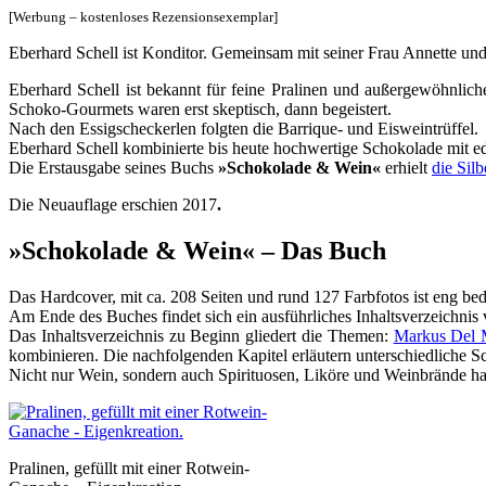
[Werbung – kostenloses Rezensionsexemplar]
Eberhard Schell ist Konditor. Gemeinsam mit seiner Frau Annette und
Eberhard Schell ist bekannt für feine Pralinen und außergewöhnlich
Schoko-Gourmets waren erst skeptisch, dann begeistert.
Nach den Essigscheckerlen folgten die Barrique- und Eisweintrüffel.
Eberhard Schell kombinierte bis heute hochwertige Schokolade mit 
Die Erstausgabe seines Buchs
»Schokolade & Wein«
erhielt
die Sil
Die Neuauflage erschien 2017
.
»Schokolade & Wein« – Das Buch
Das Hardcover, mit ca. 208 Seiten und rund 127 Farbfotos ist eng bedru
Am Ende des Buches findet sich ein ausführliches Inhaltsverzeichni
Das Inhaltsverzeichnis zu Beginn gliedert die Themen:
Markus Del
kombinieren. Die nachfolgenden Kapitel erläutern unterschiedliche 
Nicht nur Wein, sondern auch Spirituosen, Liköre und Weinbrände h
Pralinen, gefüllt mit einer Rotwein-