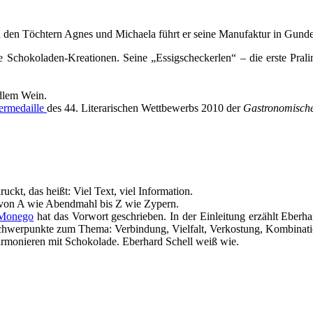
 den Töchtern Agnes und Michaela führt er seine Manufaktur in Gundel
e Schokoladen-Kreationen. Seine „Essigscheckerlen“ – die erste Pralin
edlem Wein.
bermedaille
des 44. Literarischen Wettbewerbs 2010 der
Gastronomisch
ckt, das heißt: Viel Text, viel Information.
s von A wie Abendmahl bis Z wie Zypern.
 Monego
hat das Vorwort geschrieben. In der Einleitung erzählt Eberh
Schwerpunkte zum Thema: Verbindung, Vielfalt, Verkostung, Kombinati
armonieren mit Schokolade. Eberhard Schell weiß wie.