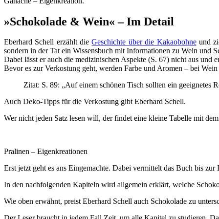
Ganache – Eigenkreation.
»Schokolade & Wein« – Im Detail
Eberhard Schell erzählt die
Geschichte über die Kakaobohne
und zi
sondern in der Tat ein Wissensbuch mit Informationen zu Wein und 
Dabei lässt er auch die medizinischen Aspekte (S. 67) nicht aus und e
Bevor es zur Verkostung geht, werden Farbe und Aromen – bei Wein und
Zitat: S. 89: „Auf einem schönen Tisch sollten ein geeignetes
Auch Deko-Tipps für die Verkostung gibt Eberhard Schell.
Wer nicht jeden Satz lesen will, der findet eine kleine Tabelle mit de
Pralinen – Eigenkreationen
Erst jetzt geht es ans Eingemachte. Dabei vermittelt das Buch bis zu
In den nachfolgenden Kapiteln wird allgemein erklärt, welche Schoko
Wie oben erwähnt, preist Eberhard Schell auch Schokolade zu untersc
Der Leser braucht in jedem Fall Zeit, um alle Kapitel zu studieren. 