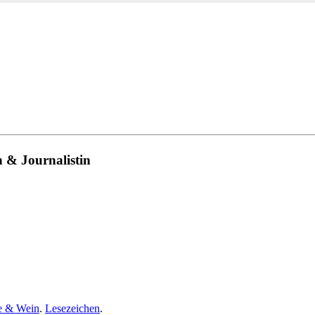
n & Journalistin
e & Wein
.
Lesezeichen
.