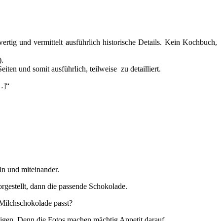
ertig und vermittelt ausführlich historische Details. Kein Kochbuch,
).
en und somit ausführlich, teilweise zu detailliert.
…]“
ln und miteinander.
rgestellt, dann die passende Schokolade.
 Milchschokolade passt?
stigen. Denn die Fotos machen mächtig Appetit darauf.