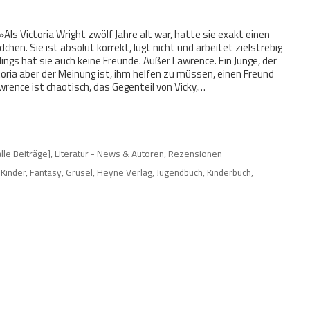
»Als Victoria Wright zwölf Jahre alt war, hatte sie exakt einen
dchen. Sie ist absolut korrekt, lügt nicht und arbeitet zielstrebig
rdings hat sie auch keine Freunde. Außer Lawrence. Ein Junge, der
toria aber der Meinung ist, ihm helfen zu müssen, einen Freund
Lawrence ist chaotisch, das Gegenteil von Vicky,…
alle Beiträge]
,
Literatur - News & Autoren
,
Rezensionen
Kinder
,
Fantasy
,
Grusel
,
Heyne Verlag
,
Jugendbuch
,
Kinderbuch
,