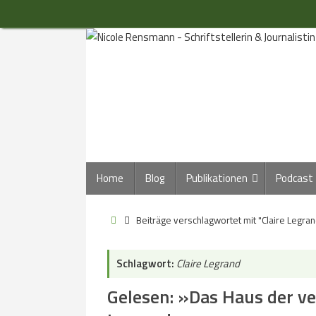
Zum
Inhalt
springen
Zum
Home
Blog
Publikationen
Podcast
Inhalt
springen
Start
Beiträge verschlagwortet mit "Claire Legran
Schlagwort:
Claire Legrand
Gelesen: »Das Haus der v