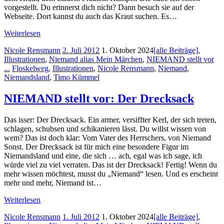
vorgestellt. Du erinnerst dich nicht? Dann besuch sie auf der
Webseite. Dort kannst du auch das Kraut suchen. Es…
Weiterlesen
Nicole Rensmann
2. Juli 2012
1. Oktober 2024
[alle Beiträge]
,
Illustrationen
,
Niemand alias Mein Märchen
,
NIEMAND stellt vor
...
Floskelweg
,
Illustrationen
,
Nicole Rensmann
,
Niemand
,
Niemandsland
,
Timo Kümmel
NIEMAND stellt vor: Der Drecksack
Das isser: Der Drecksack. Ein armer, versiffter Kerl, der sich treten,
schlagen, schubsen und schikanieren lässt. Du willst wissen von
wem? Das ist doch klar: Vom Vater des Herrschers, von Niemand
Sonst. Der Drecksack ist für mich eine besondere Figur im
Niemandsland und eine, die sich … ach, egal was ich sage, ich
würde viel zu viel verraten. Das ist der Drecksack! Fertig! Wenn du
mehr wissen möchtest, musst du „Niemand“ lesen. Und es erscheint
mehr und mehr, Niemand ist…
Weiterlesen
Nicole Rensmann
1. Juli 2012
1. Oktober 2024
[alle Beiträge]
,