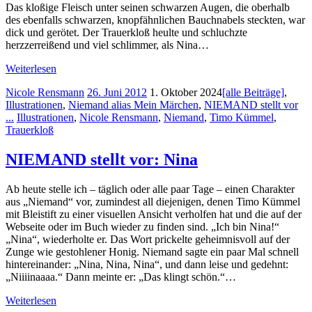
Das kloßige Fleisch unter seinen schwarzen Augen, die oberhalb
des ebenfalls schwarzen, knopfähnlichen Bauchnabels steckten, war
dick und gerötet. Der Trauerkloß heulte und schluchzte
herzzerreißend und viel schlimmer, als Nina…
Weiterlesen
Nicole Rensmann
26. Juni 2012
1. Oktober 2024
[alle Beiträge]
,
Illustrationen
,
Niemand alias Mein Märchen
,
NIEMAND stellt vor
...
Illustrationen
,
Nicole Rensmann
,
Niemand
,
Timo Kümmel
,
Trauerkloß
NIEMAND stellt vor: Nina
Ab heute stelle ich – täglich oder alle paar Tage – einen Charakter
aus „Niemand“ vor, zumindest all diejenigen, denen Timo Kümmel
mit Bleistift zu einer visuellen Ansicht verholfen hat und die auf der
Webseite oder im Buch wieder zu finden sind. „Ich bin Nina!“
„Nina“, wiederholte er. Das Wort prickelte geheimnisvoll auf der
Zunge wie gestohlener Honig. Niemand sagte ein paar Mal schnell
hintereinander: „Nina, Nina, Nina“, und dann leise und gedehnt:
„Niiiinaaaa.“ Dann meinte er: „Das klingt schön.“…
Weiterlesen