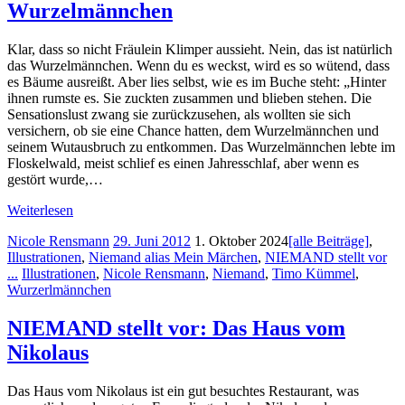
Wurzelmännchen
Klar, dass so nicht Fräulein Klimper aussieht. Nein, das ist natürlich
das Wurzelmännchen. Wenn du es weckst, wird es so wütend, dass
es Bäume ausreißt. Aber lies selbst, wie es im Buche steht: „Hinter
ihnen rumste es. Sie zuckten zusammen und blieben stehen. Die
Sensationslust zwang sie zurückzusehen, als wollten sie sich
versichern, ob sie eine Chance hatten, dem Wurzelmännchen und
seinem Wutausbruch zu entkommen. Das Wurzelmännchen lebte im
Floskelwald, meist schlief es einen Jahresschlaf, aber wenn es
gestört wurde,…
Weiterlesen
Nicole Rensmann
29. Juni 2012
1. Oktober 2024
[alle Beiträge]
,
Illustrationen
,
Niemand alias Mein Märchen
,
NIEMAND stellt vor
...
Illustrationen
,
Nicole Rensmann
,
Niemand
,
Timo Kümmel
,
Wurzerlmännchen
NIEMAND stellt vor: Das Haus vom
Nikolaus
Das Haus vom Nikolaus ist ein gut besuchtes Restaurant, was