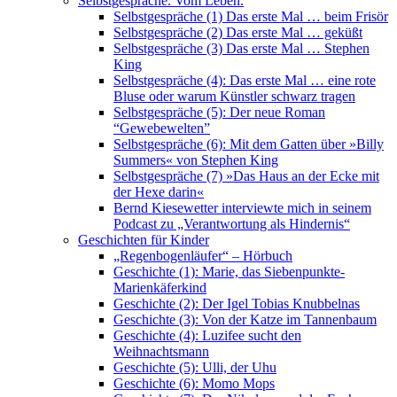
Selbstgespräche. Vom Leben.
Selbstgespräche (1) Das erste Mal … beim Frisör
Selbstgespräche (2) Das erste Mal … geküßt
Selbstgespräche (3) Das erste Mal … Stephen
King
Selbstgespräche (4): Das erste Mal … eine rote
Bluse oder warum Künstler schwarz tragen
Selbstgespräche (5): Der neue Roman
“Gewebewelten”
Selbstgespräche (6): Mit dem Gatten über »Billy
Summers« von Stephen King
Selbstgespräche (7) »Das Haus an der Ecke mit
der Hexe darin«
Bernd Kiesewetter interviewte mich in seinem
Podcast zu „Verantwortung als Hindernis“
Geschichten für Kinder
„Regenbogenläufer“ – Hörbuch
Geschichte (1): Marie, das Siebenpunkte-
Marienkäferkind
Geschichte (2): Der Igel Tobias Knubbelnas
Geschichte (3): Von der Katze im Tannenbaum
Geschichte (4): Luzifee sucht den
Weihnachtsmann
Geschichte (5): Ulli, der Uhu
Geschichte (6): Momo Mops