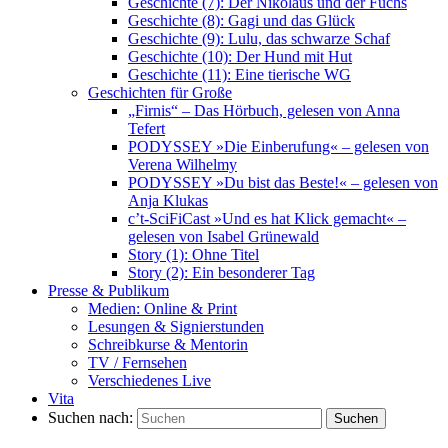
Geschichte (7): Der Nikolaus und der Fuchs
Geschichte (8): Gagi und das Glück
Geschichte (9): Lulu, das schwarze Schaf
Geschichte (10): Der Hund mit Hut
Geschichte (11): Eine tierische WG
Geschichten für Große
„Firnis“ – Das Hörbuch, gelesen von Anna
Tefert
PODYSSEY »Die Einberufung« – gelesen von
Verena Wilhelmy
PODYSSEY »Du bist das Beste!« – gelesen von
Anja Klukas
c’t-SciFiCast »Und es hat Klick gemacht« –
gelesen von Isabel Grünewald
Story (1): Ohne Titel
Story (2): Ein besonderer Tag
Presse & Publikum
Medien: Online & Print
Lesungen & Signierstunden
Schreibkurse & Mentorin
TV / Fernsehen
Verschiedenes Live
Vita
Suchen nach:
Suchen