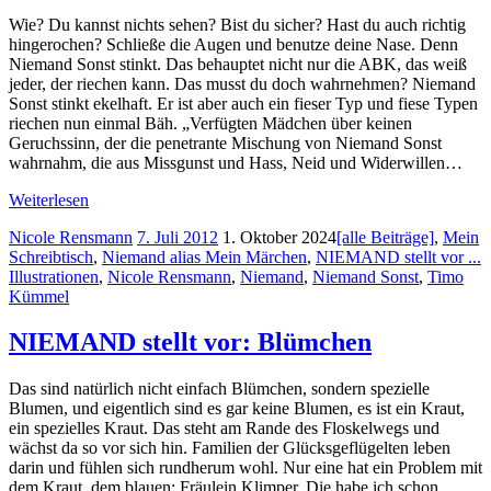
Wie? Du kannst nichts sehen? Bist du sicher? Hast du auch richtig
hingerochen? Schließe die Augen und benutze deine Nase. Denn
Niemand Sonst stinkt. Das behauptet nicht nur die ABK, das weiß
jeder, der riechen kann. Das musst du doch wahrnehmen? Niemand
Sonst stinkt ekelhaft. Er ist aber auch ein fieser Typ und fiese Typen
riechen nun einmal Bäh. „Verfügten Mädchen über keinen
Geruchssinn, der die penetrante Mischung von Niemand Sonst
wahrnahm, die aus Missgunst und Hass, Neid und Widerwillen…
Weiterlesen
Nicole Rensmann
7. Juli 2012
1. Oktober 2024
[alle Beiträge]
,
Mein
Schreibtisch
,
Niemand alias Mein Märchen
,
NIEMAND stellt vor ...
Illustrationen
,
Nicole Rensmann
,
Niemand
,
Niemand Sonst
,
Timo
Kümmel
NIEMAND stellt vor: Blümchen
Das sind natürlich nicht einfach Blümchen, sondern spezielle
Blumen, und eigentlich sind es gar keine Blumen, es ist ein Kraut,
ein spezielles Kraut. Das steht am Rande des Floskelwegs und
wächst da so vor sich hin. Familien der Glücksgeflügelten leben
darin und fühlen sich rundherum wohl. Nur eine hat ein Problem mit
dem Kraut, dem blauen: Fräulein Klimper. Die habe ich schon