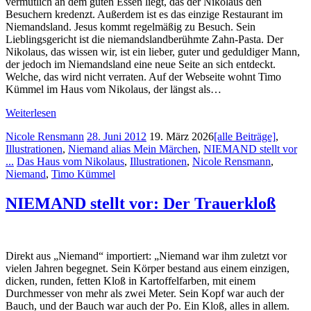
vermutlich an dem guten Essen liegt, das der Nikolaus den
Besuchern kredenzt. Außerdem ist es das einzige Restaurant im
Niemandsland. Jesus kommt regelmäßig zu Besuch. Sein
Lieblingsgericht ist die niemandslandberühmte Zahn-Pasta. Der
Nikolaus, das wissen wir, ist ein lieber, guter und geduldiger Mann,
der jedoch im Niemandsland eine neue Seite an sich entdeckt.
Welche, das wird nicht verraten. Auf der Webseite wohnt Timo
Kümmel im Haus vom Nikolaus, der längst als…
Weiterlesen
Nicole Rensmann
28. Juni 2012
19. März 2026
[alle Beiträge]
,
Illustrationen
,
Niemand alias Mein Märchen
,
NIEMAND stellt vor
...
Das Haus vom Nikolaus
,
Illustrationen
,
Nicole Rensmann
,
Niemand
,
Timo Kümmel
NIEMAND stellt vor: Der Trauerkloß
Direkt aus „Niemand“ importiert: „Niemand war ihm zuletzt vor
vielen Jahren begegnet. Sein Körper bestand aus einem einzigen,
dicken, runden, fetten Kloß in Kartoffelfarben, mit einem
Durchmesser von mehr als zwei Meter. Sein Kopf war auch der
Bauch, und der Bauch war auch der Po. Ein Kloß, alles in allem.