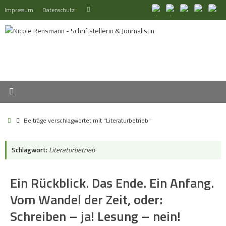
Zum
Suchen
Impressum
Datenschutz
Suchen
Inhalt
nach:
springen
Start
Beiträge verschlagwortet mit "Literaturbetrieb"
Schlagwort:
Literaturbetrieb
Ein Rückblick. Das Ende. Ein Anfang.
Vom Wandel der Zeit, oder:
Schreiben – ja! Lesung – nein!