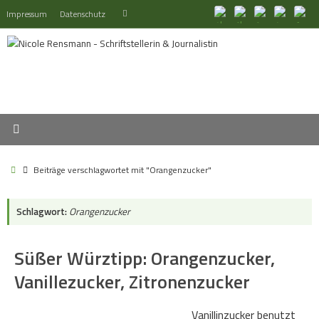
Zum
Suchen
Impressum
Datenschutz
Suchen
Inhalt
nach:
springen
Start
Beiträge verschlagwortet mit "Orangenzucker"
Schlagwort:
Orangenzucker
Süßer Würztipp: Orangenzucker,
Vanillezucker, Zitronenzucker
Vanillinzucker benutzt