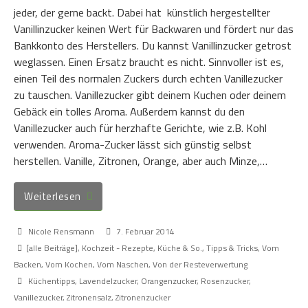
jeder, der gerne backt. Dabei hat künstlich hergestellter
Vanillinzucker keinen Wert für Backwaren und fördert nur das
Bankkonto des Herstellers. Du kannst Vanillinzucker getrost
weglassen. Einen Ersatz braucht es nicht. Sinnvoller ist es,
einen Teil des normalen Zuckers durch echten Vanillezucker
zu tauschen. Vanillezucker gibt deinem Kuchen oder deinem
Gebäck ein tolles Aroma. Außerdem kannst du den
Vanillezucker auch für herzhafte Gerichte, wie z.B. Kohl
verwenden. Aroma-Zucker lässt sich günstig selbst
herstellen. Vanille, Zitronen, Orange, aber auch Minze,…
Weiterlesen
Nicole Rensmann
7. Februar 2014
[alle Beiträge]
,
Kochzeit - Rezepte, Küche & So.
,
Tipps & Tricks
,
Vom
Backen
,
Vom Kochen
,
Vom Naschen
,
Von der Resteverwertung
Küchentipps
,
Lavendelzucker
,
Orangenzucker
,
Rosenzucker
,
Vanillezucker
,
Zitronensalz
,
Zitronenzucker