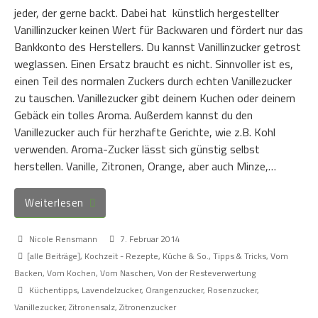
jeder, der gerne backt. Dabei hat künstlich hergestellter
Vanillinzucker keinen Wert für Backwaren und fördert nur das
Bankkonto des Herstellers. Du kannst Vanillinzucker getrost
weglassen. Einen Ersatz braucht es nicht. Sinnvoller ist es,
einen Teil des normalen Zuckers durch echten Vanillezucker
zu tauschen. Vanillezucker gibt deinem Kuchen oder deinem
Gebäck ein tolles Aroma. Außerdem kannst du den
Vanillezucker auch für herzhafte Gerichte, wie z.B. Kohl
verwenden. Aroma-Zucker lässt sich günstig selbst
herstellen. Vanille, Zitronen, Orange, aber auch Minze,…
Weiterlesen
Nicole Rensmann
7. Februar 2014
[alle Beiträge]
,
Kochzeit - Rezepte, Küche & So.
,
Tipps & Tricks
,
Vom
Backen
,
Vom Kochen
,
Vom Naschen
,
Von der Resteverwertung
Küchentipps
,
Lavendelzucker
,
Orangenzucker
,
Rosenzucker
,
Vanillezucker
,
Zitronensalz
,
Zitronenzucker