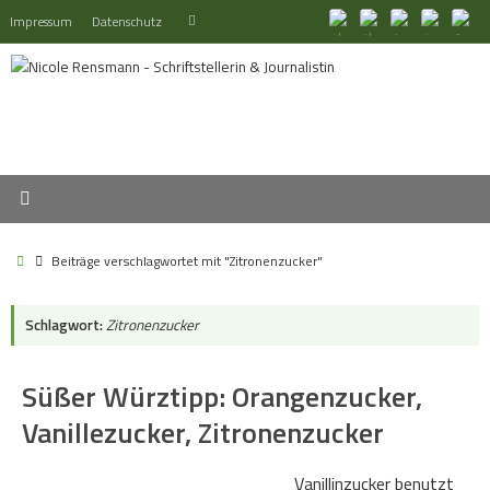
Zum
Suchen
Impressum
Datenschutz
Suchen
Inhalt
nach:
springen
Start
Beiträge verschlagwortet mit "Zitronenzucker"
Schlagwort:
Zitronenzucker
Süßer Würztipp: Orangenzucker,
Vanillezucker, Zitronenzucker
Vanillinzucker benutzt