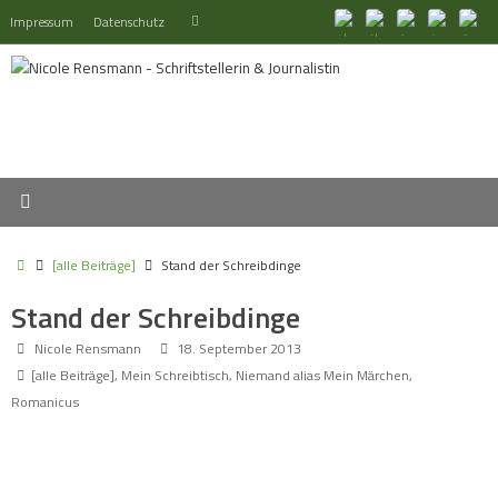
Zum
Suchen
Impressum
Datenschutz
Suchen
Inhalt
nach:
springen
Start
[alle Beiträge]
Stand der Schreibdinge
Stand der Schreibdinge
Nicole Rensmann
18. September 2013
[alle Beiträge]
,
Mein Schreibtisch
,
Niemand alias Mein Märchen
,
Romanicus