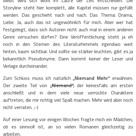
bleibt wird sich wohl im Laufe der Zeit entscheiden. Die
Storyline steht hier komplett, alle Kapitel müssen nur gefüllt
werden. Das geschieht nach und nach. Das Thema: Drama,
Liebe. Ja, auch das ist ungewöhnlich für mich. Aber wer hat
festgelegt, dass sich Autoren nicht auch mal in einem anderen
Genre versuchen dürfen? Eine Veröffentlichung steht ja eh
noch in den Sternen des Literaturhimmels irgendwo weit
hinten, kaum sichtbar. Und sollte sie stärker leuchten, gibt es ja
bekanntlich Pseudonyme. Dann kommt keiner der Leser und
Verlage durcheinander.
Zum Schluss muss ich natürlich
„Niemand Mehr“
erwähnen.
Der zweite Teil von
„Niemand“,
der keinesfalls am ersten
anschließt und in dem viele neue verrückte Charaktere
auftreten, die mir richtig viel Spaß machen. Mehr wird aber noch
nicht verraten. ;-)
Auf einer Lesung vor einigen Wochen fragte mich ein Mädchen,
ob es sinnvoll ist, an so vielen Romanen gleichzeitig zu
arbeiten.