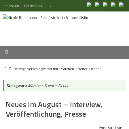
Zum
Suchen
Impressum
Datenschutz
Suchen
Inhalt
nach:
springen
Start
Beiträge verschlagwortet mit "Märchen-Science-Fiction"
Schlagwort:
Märchen-Science-Fiction
Neues im August – Interview,
Veröffentlichung, Presse
Hier sind sie