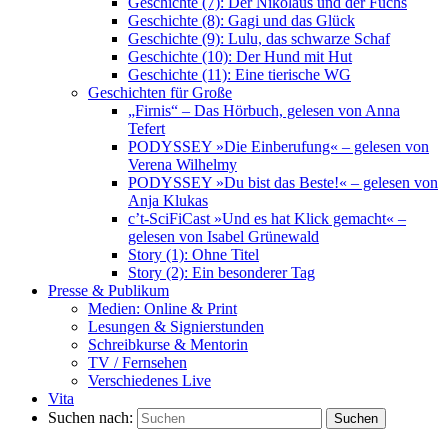
Geschichte (7): Der Nikolaus und der Fuchs
Geschichte (8): Gagi und das Glück
Geschichte (9): Lulu, das schwarze Schaf
Geschichte (10): Der Hund mit Hut
Geschichte (11): Eine tierische WG
Geschichten für Große
„Firnis“ – Das Hörbuch, gelesen von Anna
Tefert
PODYSSEY »Die Einberufung« – gelesen von
Verena Wilhelmy
PODYSSEY »Du bist das Beste!« – gelesen von
Anja Klukas
c’t-SciFiCast »Und es hat Klick gemacht« –
gelesen von Isabel Grünewald
Story (1): Ohne Titel
Story (2): Ein besonderer Tag
Presse & Publikum
Medien: Online & Print
Lesungen & Signierstunden
Schreibkurse & Mentorin
TV / Fernsehen
Verschiedenes Live
Vita
Suchen nach:
Suchen