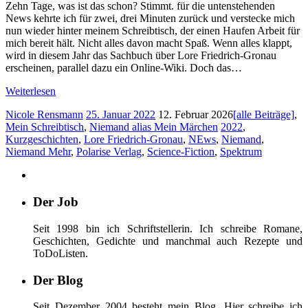
Zehn Tage, was ist das schon? Stimmt. für die untenstehenden
News kehrte ich für zwei, drei Minuten zurück und verstecke mich
nun wieder hinter meinem Schreibtisch, der einen Haufen Arbeit für
mich bereit hält. Nicht alles davon macht Spaß. Wenn alles klappt,
wird in diesem Jahr das Sachbuch über Lore Friedrich-Gronau
erscheinen, parallel dazu ein Online-Wiki. Doch das…
Weiterlesen
Nicole Rensmann
25. Januar 2022
12. Februar 2026
[alle Beiträge]
,
Mein Schreibtisch
,
Niemand alias Mein Märchen
2022
,
Kurzgeschichten
,
Lore Friedrich-Gronau
,
NEws
,
Niemand
,
Niemand Mehr
,
Polarise Verlag
,
Science-Fiction
,
Spektrum
Der Job
Seit 1998 bin ich Schriftstellerin. Ich schreibe Romane,
Geschichten, Gedichte und manchmal auch Rezepte und
ToDoListen.
Der Blog
Seit Dezember 2004 besteht mein Blog. Hier schreibe ich