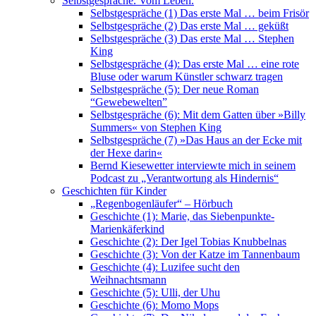
Selbstgespräche. Vom Leben.
Selbstgespräche (1) Das erste Mal … beim Frisör
Selbstgespräche (2) Das erste Mal … geküßt
Selbstgespräche (3) Das erste Mal … Stephen
King
Selbstgespräche (4): Das erste Mal … eine rote
Bluse oder warum Künstler schwarz tragen
Selbstgespräche (5): Der neue Roman
“Gewebewelten”
Selbstgespräche (6): Mit dem Gatten über »Billy
Summers« von Stephen King
Selbstgespräche (7) »Das Haus an der Ecke mit
der Hexe darin«
Bernd Kiesewetter interviewte mich in seinem
Podcast zu „Verantwortung als Hindernis“
Geschichten für Kinder
„Regenbogenläufer“ – Hörbuch
Geschichte (1): Marie, das Siebenpunkte-
Marienkäferkind
Geschichte (2): Der Igel Tobias Knubbelnas
Geschichte (3): Von der Katze im Tannenbaum
Geschichte (4): Luzifee sucht den
Weihnachtsmann
Geschichte (5): Ulli, der Uhu
Geschichte (6): Momo Mops