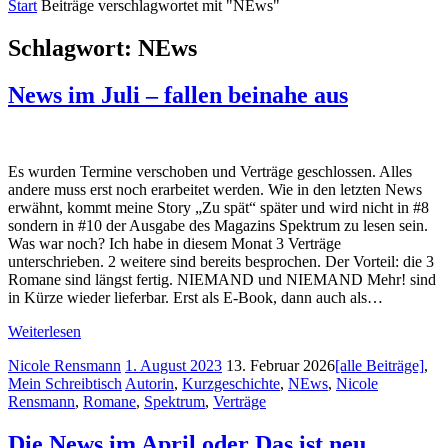
Start
Beiträge verschlagwortet mit "NEws"
Schlagwort:
NEws
News im Juli – fallen beinahe aus
Es wurden Termine verschoben und Verträge geschlossen. Alles
andere muss erst noch erarbeitet werden. Wie in den letzten News
erwähnt, kommt meine Story „Zu spät“ später und wird nicht in #8
sondern in #10 der Ausgabe des Magazins Spektrum zu lesen sein.
Was war noch? Ich habe in diesem Monat 3 Verträge
unterschrieben. 2 weitere sind bereits besprochen. Der Vorteil: die 3
Romane sind längst fertig. NIEMAND und NIEMAND Mehr! sind
in Kürze wieder lieferbar. Erst als E-Book, dann auch als…
Weiterlesen
Nicole Rensmann
1. August 2023
13. Februar 2026
[alle Beiträge]
,
Mein Schreibtisch
Autorin
,
Kurzgeschichte
,
NEws
,
Nicole
Rensmann
,
Romane
,
Spektrum
,
Verträge
Die News im April oder Das ist neu