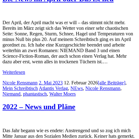
Der April, der April macht was er will – das stimmt nicht mehr.
Bereits im März zeigt sich das Wetter von einer sehr chaotischen
Seite: Sonne, Regen, Sturm, Schnee, Hagel und Temperaturen von
minus Null bis plus 20. Auf meinem Schreibtisch ging es im April
geordnet zu. Ich habe eine Kurzgeschichte beendet und arbeite
weiterhin an zwei Romanen: NIEMAND Band 3 und einen
Science-Fiction-Roman, der auch schon einen Verlag hat. Mehr
dazu aber erst, wenn alles in trockenen Tüchern ist.…
Weiterlesen
Nicole Rensmann
2. Mai 2023
12. Februar 2026
[alle Beiträge]
,
Mein Schreibtisch
Atlantis Verlag
,
NEws
,
Nicole Rensmann
,
Niemand
,
phantastisch
,
Walter Moers
2022 – News und Pläne
Das Jahr begann wie es endete: Anstrengend und so zog ich mich
Mitte Januar aus den Sozialen Medien zurück. Keiner hats gemerkt.