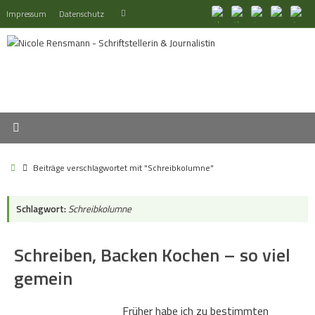
Zum
Suchen
Impressum
Datenschutz
Suchen
Inhalt
nach:
springen
Start
Beiträge verschlagwortet mit "Schreibkolumne"
Schlagwort:
Schreibkolumne
Schreiben, Backen Kochen – so viel
gemein
Früher habe ich zu bestimmten