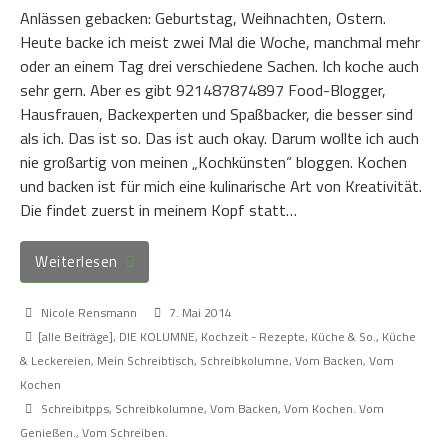
Anlässen gebacken: Geburtstag, Weihnachten, Ostern.
Heute backe ich meist zwei Mal die Woche, manchmal mehr
oder an einem Tag drei verschiedene Sachen. Ich koche auch
sehr gern. Aber es gibt 921487874897 Food-Blogger,
Hausfrauen, Backexperten und Spaßbacker, die besser sind
als ich. Das ist so. Das ist auch okay. Darum wollte ich auch
nie großartig von meinen „Kochkünsten“ bloggen. Kochen
und backen ist für mich eine kulinarische Art von Kreativität.
Die findet zuerst in meinem Kopf statt…
Weiterlesen
Nicole Rensmann
7. Mai 2014
[alle Beiträge]
,
DIE KOLUMNE
,
Kochzeit - Rezepte, Küche & So.
,
Küche
& Leckereien
,
Mein Schreibtisch
,
Schreibkolumne
,
Vom Backen
,
Vom
Kochen
Schreibitpps
,
Schreibkolumne
,
Vom Backen
,
Vom Kochen. Vom
Genießen.
,
Vom Schreiben.