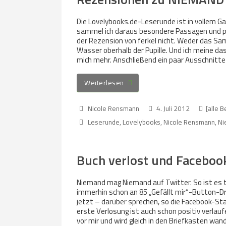
Die Lovelybooks.de-Leserunde ist in vollem G
sammel ich daraus besondere Passagen und po
der Rezension von ferkel nicht. Weder das Sa
Wasser oberhalb der Pupille. Und ich meine das 
mich mehr. Anschließend ein paar Ausschnitte
Weiterlesen
Nicole Rensmann
4. Juli 2012
[alle B
Leserunde
,
Lovelybooks
,
Nicole Rensmann
,
Ni
Buch verlost und Faceboo
Niemand mag Niemand auf Twitter. So ist es t
immerhin schon an 85 „Gefällt mir“-Button-Dr
jetzt – darüber sprechen, so die Facebook-Stat
erste Verlosung ist auch schon positiv verlaufe
vor mir und wird gleich in den Briefkasten wa