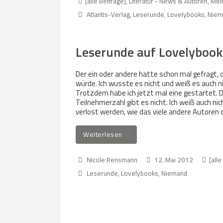
[alle Beiträge]
,
Literatur - News & Autoren
,
Mein
Atlantis-Verlag
,
Leserunde
,
Lovelybooks
,
Niem
Leserunde auf Lovelybook
Der ein oder andere hatte schon mal gefragt,
würde. Ich wusste es nicht und weiß es auch n
Trotzdem habe ich jetzt mal eine gestartet. D
Teilnehmerzahl gibt es nicht. Ich weiß auch ni
verlost werden, wie das viele andere Autoren 
Weiterlesen
Nicole Rensmann
12. Mai 2012
[alle
Leserunde
,
Lovelybooks
,
Niemand