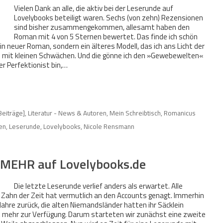
Vielen Dank an alle, die aktiv bei der Leserunde auf
Lovelybooks beteiligt waren. Sechs (von zehn) Rezensionen
sind bisher zusammengekommen, allesamt haben den
Roman mit 4 von 5 Sternen bewertet. Das finde ich schön
 neuer Roman, sondern ein älteres Modell, das ich ans Licht der
an mit kleinen Schwächen. Und die gönne ich den »Gewebewelten«
her Perfektionist bin,…
 Beiträge]
,
Literatur - News & Autoren
,
Mein Schreibtisch
,
Romanicus
en
,
Leserunde
,
Lovelybooks
,
Nicole Rensmann
MEHR auf Lovelybooks.de
Die letzte Leserunde verlief anders als erwartet. Alle
 Zahn der Zeit hat vermutlich an den Accounts genagt. Immerhin
 Jahre zurück, die alten Niemandsländer hatten ihr Säcklein
t mehr zur Verfügung. Darum starteten wir zunächst eine zweite