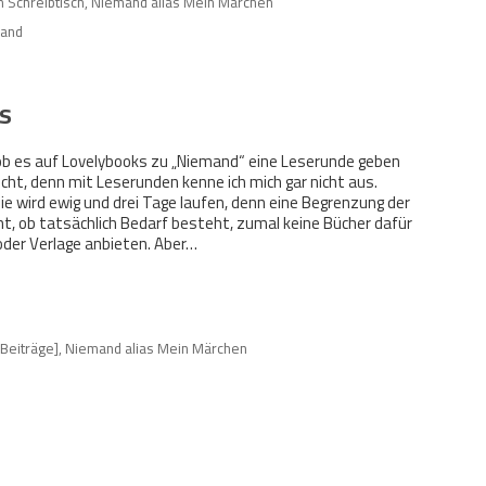
 Schreibtisch
,
Niemand alias Mein Märchen
and
s
 ob es auf Lovelybooks zu „Niemand“ eine Leserunde geben
icht, denn mit Leserunden kenne ich mich gar nicht aus.
ie wird ewig und drei Tage laufen, denn eine Begrenzung der
cht, ob tatsächlich Bedarf besteht, zumal keine Bücher dafür
oder Verlage anbieten. Aber…
 Beiträge]
,
Niemand alias Mein Märchen