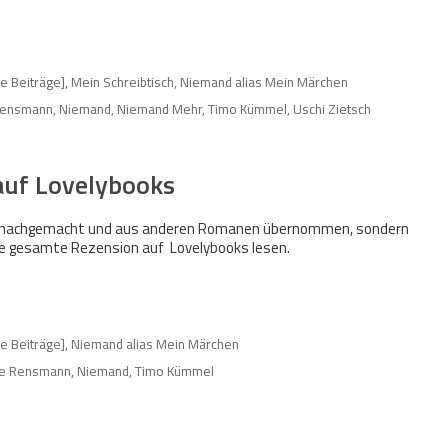
le Beiträge]
,
Mein Schreibtisch
,
Niemand alias Mein Märchen
Rensmann
,
Niemand
,
Niemand Mehr
,
Timo Kümmel
,
Uschi Zietsch
auf Lovelybooks
hts nachgemacht und aus anderen Romanen übernommen, sondern
Die gesamte Rezension auf Lovelybooks lesen.
le Beiträge]
,
Niemand alias Mein Märchen
le Rensmann
,
Niemand
,
Timo Kümmel