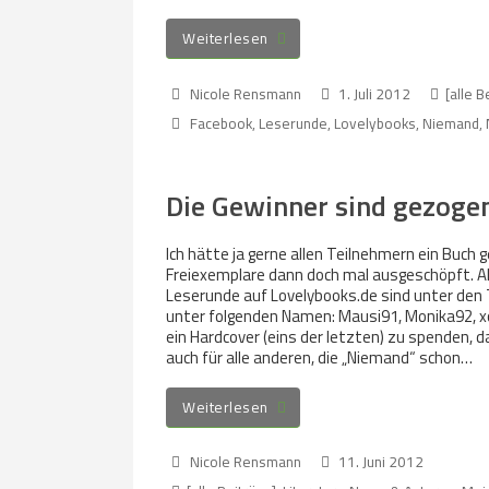
Weiterlesen
Nicole Rensmann
1. Juli 2012
[alle B
Facebook
,
Leserunde
,
Lovelybooks
,
Niemand
,
Die Gewinner sind gezoge
Ich hätte ja gerne allen Teilnehmern ein Buch 
Freiexemplare dann doch mal ausgeschöpft. Al
Leserunde auf Lovelybooks.de sind unter den 
unter folgenden Namen: Mausi91, Monika92, xo
ein Hardcover (eins der letzten) zu spenden, d
auch für alle anderen, die „Niemand“ schon…
Weiterlesen
Nicole Rensmann
11. Juni 2012