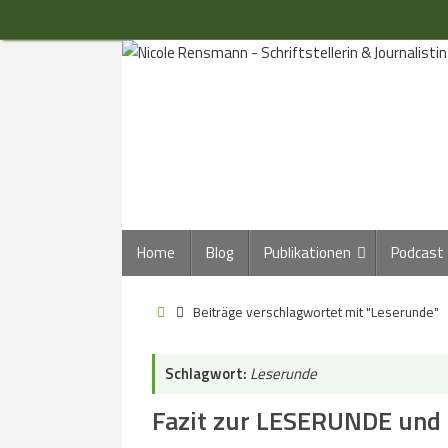
Zum
Inhalt
springen
Zum
Home
Blog
Publikationen
Podcast
Inhalt
springen
Start
Beiträge verschlagwortet mit "Leserunde"
Schlagwort:
Leserunde
Fazit zur LESERUNDE und