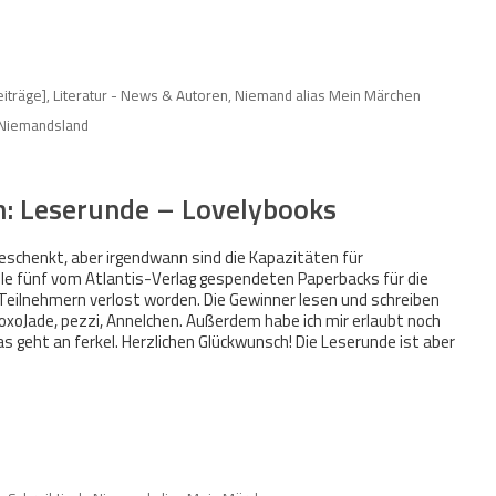
eiträge]
,
Literatur - News & Autoren
,
Niemand alias Mein Märchen
Niemandsland
n: Leserunde – Lovelybooks
geschenkt, aber irgendwann sind die Kapazitäten für
le fünf vom Atlantis-Verlag gespendeten Paperbacks für die
Teilnehmern verlost worden. Die Gewinner lesen und schreiben
xoJade, pezzi, Annelchen. Außerdem habe ich mir erlaubt noch
as geht an ferkel. Herzlichen Glückwunsch! Die Leserunde ist aber