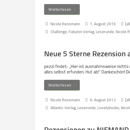
Weiterlesen
Nicole Rensmann
1. August 2016
[al
Challenge
,
Fabylon Verlag
,
Leserunde
,
Nicole 
Neue 5 Sterne Rezension 
pezzi findet: „Hier ist ausnahmsweise nic
alles selbst erfunden. Hut ab!“ Dankeschön! 
Weiterlesen
Nicole Rensmann
6. August 2012
[al
Atlantis-Verlag
,
Leserunde
,
Lovelybooks
,
Nico
Rezensionen zu NIEMAND