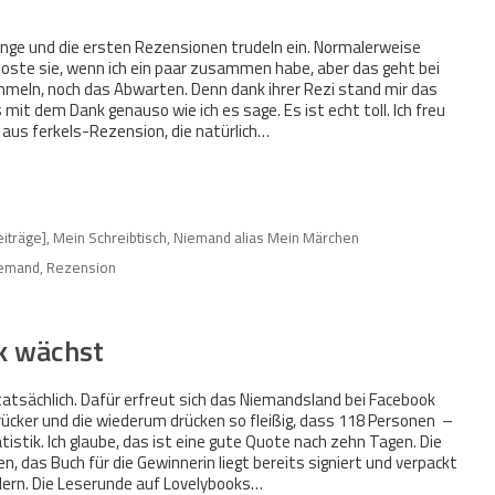
ange und die ersten Rezensionen trudeln ein. Normalerweise
ste sie, wenn ich ein paar zusammen habe, aber das geht bei
mmeln, noch das Abwarten. Denn dank ihrer Rezi stand mir das
mit dem Dank genauso wie ich es sage. Es ist echt toll. Ich freu
 aus ferkels-Rezension, die natürlich…
eiträge]
,
Mein Schreibtisch
,
Niemand alias Mein Märchen
emand
,
Rezension
k wächst
atsächlich. Dafür erfreut sich das Niemandsland bei Facebook
ücker und die wiederum drücken so fleißig, dass 118 Personen –
istik. Ich glaube, das ist eine gute Quote nach zehn Tagen. Die
n, das Buch für die Gewinnerin liegt bereits signiert und verpackt
ndern. Die Leserunde auf Lovelybooks…