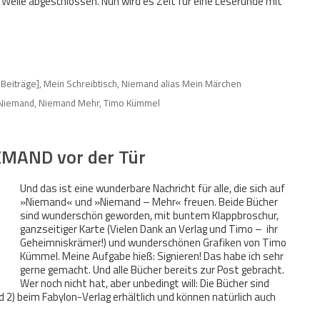
 Weile abgeschlossen. Nun wird es Zeit für eine Leserunde mit
 Beiträge]
,
Mein Schreibtisch
,
Niemand alias Mein Märchen
Niemand
,
Niemand Mehr
,
Timo Kümmel
EMAND vor der Tür
Und das ist eine wunderbare Nachricht für alle, die sich auf
»Niemand« und »Niemand – Mehr« freuen. Beide Bücher
sind wunderschön geworden, mit buntem Klappbroschur,
ganzseitiger Karte (Vielen Dank an Verlag und Timo – ihr
Geheimniskrämer!) und wunderschönen Grafiken von Timo
Kümmel. Meine Aufgabe hieß: Signieren! Das habe ich sehr
gerne gemacht. Und alle Bücher bereits zur Post gebracht.
Wer noch nicht hat, aber unbedingt will: Die Bücher sind
 2) beim Fabylon-Verlag erhältlich und können natürlich auch