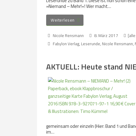
Leserunde zu Band 1. Diese ist nun schon eine
»Niemand – Mehr!«! Wer macht…
Weiterlesen
Nicole Rensmann
8. März 2017
[alle
Fabylon Verlag
,
Leserunde
,
Nicole Rensmann
,
AKTUELL: Heute stand NI
gemeinsam oder einzeln (Hier: Band 1 und Band
im…