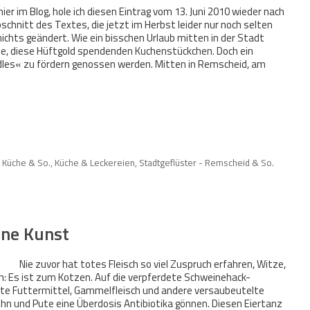
er im Blog, hole ich diesen Eintrag vom 13. Juni 2010 wieder nach
hnitt des Textes, die jetzt im Herbst leider nur noch selten
ichts geändert. Wie ein bisschen Urlaub mitten in der Stadt
sie, diese Hüftgold spendenden Kuchenstückchen. Doch ein
les« zu fördern genossen werden. Mitten in Remscheid, am
, Küche & So.
,
Küche & Leckereien
,
Stadtgeflüster - Remscheid & So.
ine Kunst
Nie zuvor hat totes Fleisch so viel Zuspruch erfahren, Witze,
ch: Es ist zum Kotzen. Auf die verpferdete Schweinehack-
hte Futtermittel, Gammelfleisch und andere versaubeutelte
Huhn und Pute eine Überdosis Antibiotika gönnen. Diesen Eiertanz