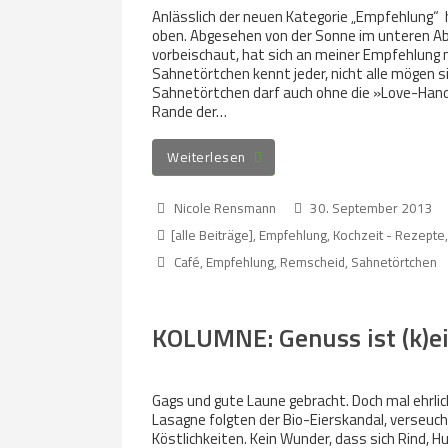
Anlässlich der neuen Kategorie „Empfehlung“ hi
oben. Abgesehen von der Sonne im unteren Absc
vorbeischaut, hat sich an meiner Empfehlung n
Sahnetörtchen kennt jeder, nicht alle mögen 
Sahnetörtchen darf auch ohne die »Love-Hand
Rande der…
Weiterlesen
Nicole Rensmann
30. September 2013
[alle Beiträge]
,
Empfehlung
,
Kochzeit - Rezepte
Café
,
Empfehlung
,
Remscheid
,
Sahnetörtchen
KOLUMNE: Genuss ist (k)e
Gags und gute Laune gebracht. Doch mal ehrli
Lasagne folgten der Bio-Eierskandal, verseuc
Köstlichkeiten. Kein Wunder, dass sich Rind, 