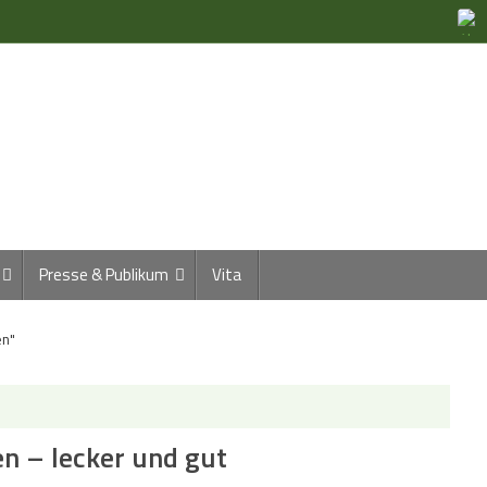
Presse & Publikum
Vita
en"
n – lecker und gut