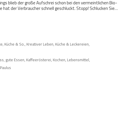
ngs blieb der große Aufschrei schon bei den vermeintlichen Bio-
e hat der Verbraucher schnell geschluckt. Stopp! Schlucken Sie…
te, Küche & So.
,
Kreativer Leben
,
Küche & Leckereien
,
ss
,
gute Essen
,
Kaffeerösterei
,
Kochen
,
Lebensmittel
,
a Paulus