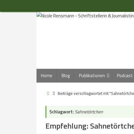
Zum
Inhalt
springen
Zum
Home
Blog
Publikationen
Podcast
Inhalt
springen
Start
Beiträge verschlagwortet mit "Sahnetörtch
Schlagwort:
Sahnetörtchen
Empfehlung: Sahnetörtche