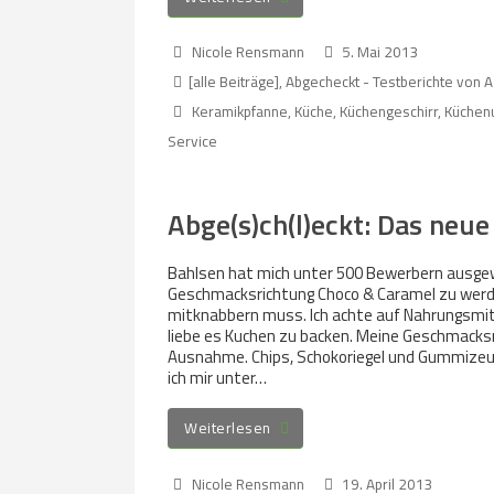
Nicole Rensmann
5. Mai 2013
[alle Beiträge]
,
Abgecheckt - Testberichte von A
Keramikpfanne
,
Küche
,
Küchengeschirr
,
Küchenu
Service
Abge(s)ch(l)eckt: Das neue
Bahlsen hat mich unter 500 Bewerbern ausgew
Geschmacksrichtung Choco & Caramel zu werden.
mitknabbern muss. Ich achte auf Nahrungsmitt
liebe es Kuchen zu backen. Meine Geschmacksne
Ausnahme. Chips, Schokoriegel und Gummizeug
ich mir unter…
Weiterlesen
Nicole Rensmann
19. April 2013