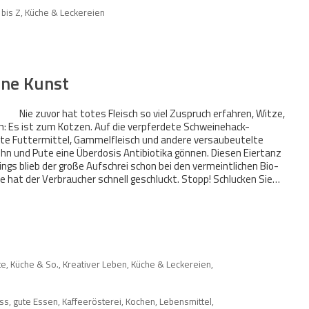
 bis Z
,
Küche & Leckereien
ine Kunst
Nie zuvor hat totes Fleisch so viel Zuspruch erfahren, Witze,
ch: Es ist zum Kotzen. Auf die verpferdete Schweinehack-
hte Futtermittel, Gammelfleisch und andere versaubeutelte
Huhn und Pute eine Überdosis Antibiotika gönnen. Diesen Eiertanz
ngs blieb der große Aufschrei schon bei den vermeintlichen Bio-
e hat der Verbraucher schnell geschluckt. Stopp! Schlucken Sie…
te, Küche & So.
,
Kreativer Leben
,
Küche & Leckereien
,
ss
,
gute Essen
,
Kaffeerösterei
,
Kochen
,
Lebensmittel
,