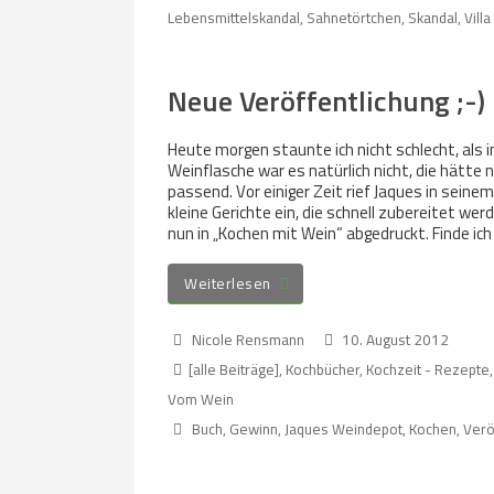
Lebensmittelskandal
,
Sahnetörtchen
,
Skandal
,
Vill
Neue Veröffentlichung ;-)
Heute morgen staunte ich nicht schlecht, als 
Weinflasche war es natürlich nicht, die hätte n
passend. Vor einiger Zeit rief Jaques in sein
kleine Gerichte ein, die schnell zubereitet w
nun in „Kochen mit Wein“ abgedruckt. Finde ich
Weiterlesen
Nicole Rensmann
10. August 2012
[alle Beiträge]
,
Kochbücher
,
Kochzeit - Rezepte,
Vom Wein
Buch
,
Gewinn
,
Jaques Weindepot
,
Kochen
,
Verö