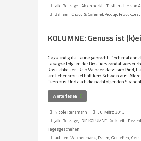
[alle Beiträge]
,
Abgecheckt - Testberichte von A
Bahlsen
,
Choco & Caramel
,
Pick up
,
Produkttest
KOLUMNE: Genuss ist (k)e
Gags und gute Laune gebracht. Doch mal ehrli
Lasagne folgten der Bio-Eierskandal, verseuc
Köstlichkeiten. Kein Wunder, dass sich Rind, 
um Lebensmittel hält kein Schwein aus. Allerdi
Eiern aus. Und auch die nachfolgenden Skandal
Weiterlesen
Nicole Rensmann
30. März 2013
[alle Beiträge]
,
DIE KOLUMNE
,
Kochzeit - Rezep
Tagesgeschehen
auf dem Wochenmarkt
,
Essen
,
Genießen
,
Genu