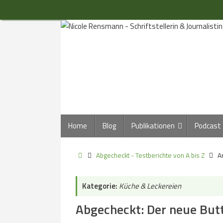
Zum
Inhalt
springen
Zum
Home
Blog
Publikationen
Podcast
Inhalt
springen
Start
Abgecheckt - Testberichte von A bis Z
A
Kategorie:
Küche & Leckereien
Abgecheckt: Der neue But