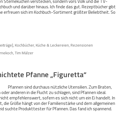
ren Sterneküchen verstecken, sondern vors Volk und die TV-
hbuch und darüber hinaus. Ich finde das gut. Rezeptbücher gibt
öche erfreuen sich im Kochbuch-Sortiment größter Beliebtheit. So
Beiträge]
,
Kochbücher
,
Küche & Leckereien
,
Rezensionen
rnekoch
,
Tim Mälzer
ichtete Pfanne „Figuretta“
Pfannen sind durchaus nützliche Utensilien. Zum Braten,
der anderen in die Flucht zu schlagen, sind Pfannen ideal.
icht empfehlenswert, sofern es sich nicht um ein Ei handelt. In
lt, die Größe hängt von der Familienstärke und dem allgemeinen
id suchte Produkttester für Pfannen. Das fand ich spannend.