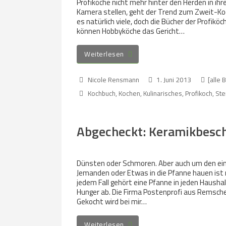
Profiköche nicht mehr hinter den Herden in ih
Kamera stellen, geht der Trend zum Zweit-Koc
es natürlich viele, doch die Bücher der Profik
können Hobbyköche das Gericht…
Weiterlesen
Nicole Rensmann
1. Juni 2013
[alle 
Kochbuch
,
Kochen
,
Kulinarisches
,
Profikoch
,
Ste
Abgecheckt: Keramikbesch
Dünsten oder Schmoren. Aber auch um den ein o
Jemanden oder Etwas in die Pfanne hauen ist n
jedem Fall gehört eine Pfanne in jeden Hausha
Hunger ab. Die Firma Postenprofi aus Remsche
Gekocht wird bei mir…
Weiterlesen