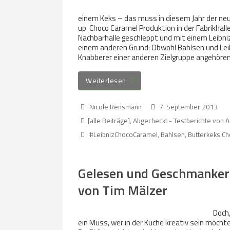
einem Keks – das muss in diesem Jahr der neue 
up Choco Caramel Produktion in der Fabrikhall
Nachbarhalle geschleppt und mit einem Leibniz
einem anderen Grund: Obwohl Bahlsen und Leib
Knabberer einer anderen Zielgruppe angehören 
Weiterlesen
Nicole Rensmann
7. September 2013
[alle Beiträge]
,
Abgecheckt - Testberichte von A
#LeibnizChocoCaramel
,
Bahlsen
,
Butterkeks C
Gelesen und Geschmankerl
von Tim Mälzer
Doch,
ein Muss, wer in der Küche kreativ sein möchte, 