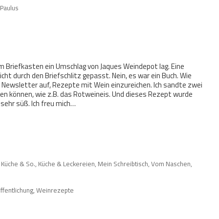
a Paulus
im Briefkasten ein Umschlag von Jaques Weindepot lag. Eine
icht durch den Briefschlitz gepasst. Nein, es war ein Buch. Wie
em Newsletter auf, Rezepte mit Wein einzureichen. Ich sandte zwei
erden können, wie z.B. das Rotweineis. Und dieses Rezept wurde
 sehr süß. Ich freu mich…
 Küche & So.
,
Küche & Leckereien
,
Mein Schreibtisch
,
Vom Naschen
,
ffentlichung
,
Weinrezepte