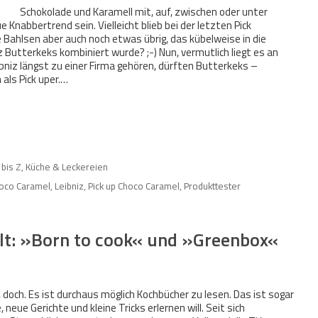
Schokolade und Karamell mit, auf, zwischen oder unter
Knabbertrend sein. Vielleicht blieb bei der letzten Pick
e Bahlsen aber auch noch etwas übrig, das kübelweise in die
 Butterkeks kombiniert wurde? ;-) Nun, vermutlich liegt es an
niz längst zu einer Firma gehören, dürften Butterkeks –
als Pick uper.…
 bis Z
,
Küche & Leckereien
hoco Caramel
,
Leibniz
,
Pick up Choco Caramel
,
Produkttester
t: »Born to cook« und »Greenbox«
 doch. Es ist durchaus möglich Kochbücher zu lesen. Das ist sogar
neue Gerichte und kleine Tricks erlernen will. Seit sich