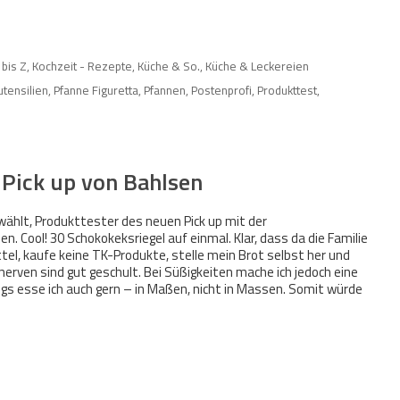
 bis Z
,
Kochzeit - Rezepte, Küche & So.
,
Küche & Leckereien
tensilien
,
Pfanne Figuretta
,
Pfannen
,
Postenprofi
,
Produkttest
,
 Pick up von Bahlsen
ählt, Produkttester des neuen Pick up mit der
 Cool! 30 Schokokeksriegel auf einmal. Klar, dass da die Familie
el, kaufe keine TK-Produkte, stelle mein Brot selbst her und
rven sind gut geschult. Bei Süßigkeiten mache ich jedoch eine
s esse ich auch gern – in Maßen, nicht in Massen. Somit würde