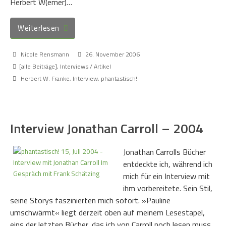
Herbert W(erner)…
Weiterlesen
Nicole Rensmann
26. November 2006
[alle Beiträge]
,
Interviews / Artikel
Herbert W. Franke
,
Interview
,
phantastisch!
Interview Jonathan Carroll – 2004
Jonathan Carrolls Bücher
entdeckte ich, während ich
mich für ein Interview mit
ihm vorbereitete. Sein Stil,
seine Storys faszinierten mich sofort. »Pauline
umschwärmt« liegt derzeit oben auf meinem Lesestapel,
eins der letzten Bücher, das ich von Carroll noch lesen muss.