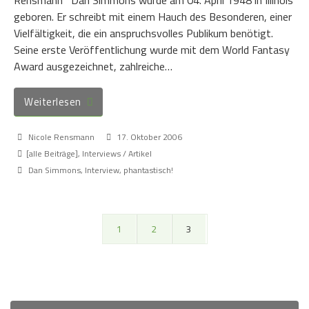
Rensmann Dan Simmons wurde am 04. April 1948 in Illinois
geboren. Er schreibt mit einem Hauch des Besonderen, einer
Vielfältigkeit, die ein anspruchsvolles Publikum benötigt.
Seine erste Veröffentlichung wurde mit dem World Fantasy
Award ausgezeichnet, zahlreiche…
Weiterlesen
Nicole Rensmann
17. Oktober 2006
[alle Beiträge]
,
Interviews / Artikel
Dan Simmons
,
Interview
,
phantastisch!
1
2
3