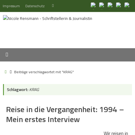
Zum
Suchen
Impressum
Datenschutz
Suchen
Inhalt
nach:
springen
Start
Beiträge verschlagwortet mit "KRAG"
Schlagwort:
KRAG
Reise in die Vergangenheit: 1994 –
Mein erstes Interview
Wir reisen in