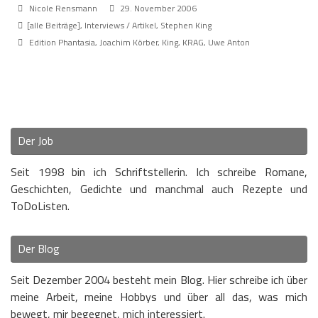
Nicole Rensmann
29. November 2006
[alle Beiträge]
,
Interviews / Artikel
,
Stephen King
Edition Phantasia
,
Joachim Körber
,
King
,
KRAG
,
Uwe Anton
Der Job
Seit 1998 bin ich Schriftstellerin. Ich schreibe Romane,
Geschichten, Gedichte und manchmal auch Rezepte und
ToDoListen.
Der Blog
Seit Dezember 2004 besteht mein Blog. Hier schreibe ich über
meine Arbeit, meine Hobbys und über all das, was mich
bewegt, mir begegnet, mich interessiert.