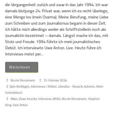
die Vergangenheit zurück und zwar in das Jahr 1994. Ich war
damals blutjunge 24. Privat war, wenn ich es recht überlege,
eine Menge los (mein Charma). Meine Berufung, meine Liebe
zum Schreiben und zum Journalismus begann in dieser Zeit.
Ich hätte mich allerdings weder als Schriftstellerin noch als
Journalistin bezeichnet – damals. Längst mache ich das, mit
Stolz und Freude. 1994 führte ich mein journalistisches
Debüt. Ich interviewte Uwe Anton. Live. Heute führe ich
Interviews meist per…
Weiterlesen
Nicole Rensmann
15. Februar 2024
[alle Beiträge]
,
Interviews / Artikel
,
Literatur - News & Autoren
,
Mein
Schreibtisch
Atlan
,
Dean Koontz
,
Interview
,
KRAG
,
Nicole Rensmann
,
Stephen
King
,
Uwe Anton