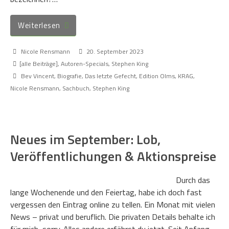
Weiterlesen
Nicole Rensmann
20. September 2023
[alle Beiträge]
,
Autoren-Specials
,
Stephen King
Bev Vincent
,
Biografie
,
Das letzte Gefecht
,
Edition Olms
,
KRAG
,
Nicole Rensmann
,
Sachbuch
,
Stephen King
Neues im September: Lob,
Veröffentlichungen & Aktionspreise
Durch das
lange Wochenende und den Feiertag, habe ich doch fast
vergessen den Eintrag online zu tellen. Ein Monat mit vielen
News – privat und beruflich. Die privaten Details behalte ich
für mich, sorry. Alles andere erfährst du jetzt. Seit Anfang