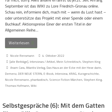
September ist das WIKI zu Lore Friedrich-Gronau online.
Schau rein, informiere dich, mach mit – wenn du Lust hast –
oder unterstütze das Projekt mit einer Spende oder einem
Buchkauf. Aktionspreise Einer der ersten Titel in der
Allgemeinen Reihe…
Weiterlesen
Nicole Rensmann
4. Oktober 2022
[alle Beiträge]
,
Interviews / Artikel
,
Mein Schreibtisch
,
Stephen King
Anam Cara
,
Atlantis Verlag
,
Das Haus an der Ecke mit der Hexe darin
,
Demenz
,
DER NEUE STERN
,
E-Book
,
Interview
,
KRAG
,
Kurzgeschichte
,
Nicole Rensmann
,
phantastisch
,
Science Fiction Märchen
,
Stephen King
,
Thomas Hofmann
,
Wiki
Selbstgespräche (6): Mit dem Gatten