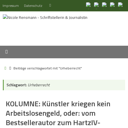
Zum
Suchen
Impressum
Datenschutz
Suchen
Inhalt
nach:
springen
Start
Beiträge verschlagwortet mit "Urheberrecht"
Schlagwort:
Urheberrecht
KOLUMNE: Künstler kriegen kein
Arbeitslosengeld, oder: vom
Bestsellerautor zum HartzIV-