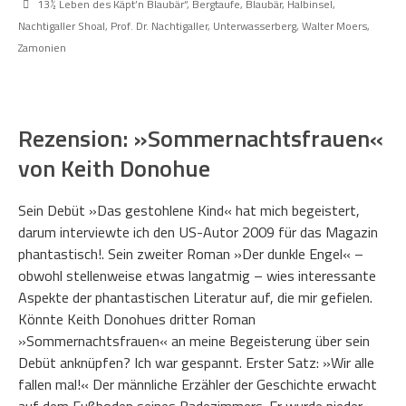
13½ Leben des Käpt’n Blaubär“
,
Bergtaufe
,
Blaubär
,
Halbinsel
,
Nachtigaller Shoal
,
Prof. Dr. Nachtigaller
,
Unterwasserberg
,
Walter Moers
,
Zamonien
Rezension: »Sommernachtsfrauen«
von Keith Donohue
Sein Debüt »Das gestohlene Kind« hat mich begeistert,
darum interviewte ich den US-Autor 2009 für das Magazin
phantastisch!. Sein zweiter Roman »Der dunkle Engel« –
obwohl stellenweise etwas langatmig – wies interessante
Aspekte der phantastischen Literatur auf, die mir gefielen.
Könnte Keith Donohues dritter Roman
»Sommernachtsfrauen« an meine Begeisterung über sein
Debüt anknüpfen? Ich war gespannt. Erster Satz: »Wir alle
fallen mal!« Der männliche Erzähler der Geschichte erwacht
auf dem Fußboden seines Badezimmers. Er wurde nieder