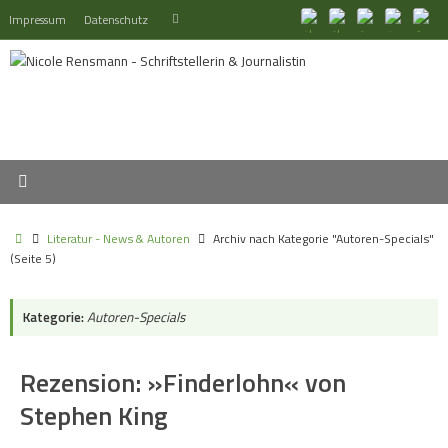
Zum
Suchen
Impressum
Datenschutz
Suchen
Inhalt
nach:
springen
Start
Literatur - News & Autoren
Archiv nach Kategorie "Autoren-Specials"
(Seite 5)
Kategorie:
Autoren-Specials
Rezension: »Finderlohn« von
Stephen King