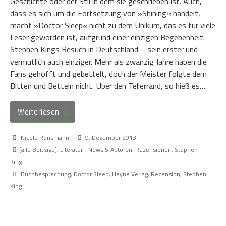
Geschichte oder der Stil in dem sie geschrieben ist. Auch,
dass es sich um die Fortsetzung von »Shining« handelt,
macht »Doctor Sleep« nicht zu dem Unikum, das es für viele
Leser geworden ist, aufgrund einer einzigen Begebenheit:
Stephen Kings Besuch in Deutschland – sein erster und
vermutlich auch einziger. Mehr als zwanzig Jahre haben die
Fans gehofft und gebettelt, doch der Meister folgte dem
Bitten und Betteln nicht. Über den Tellerrand, so hieß es…
Weiterlesen
Nicole Rensmann
9. Dezember 2013
[alle Beiträge]
,
Literatur - News & Autoren
,
Rezensionen
,
Stephen
King
Buchbesprechung
,
Doctor Sleep
,
Heyne Verlag
,
Rezension
,
Stephen
King