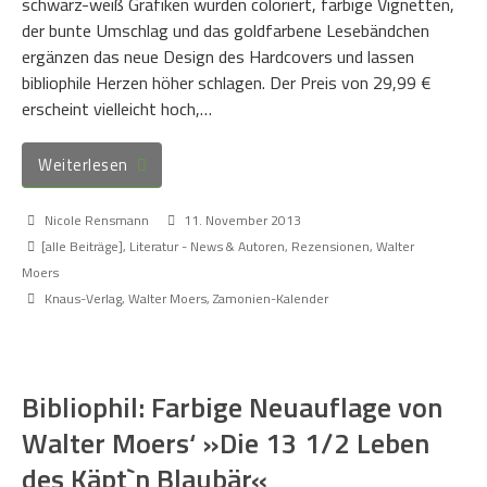
schwarz-weiß Grafiken wurden coloriert, farbige Vignetten,
der bunte Umschlag und das goldfarbene Lesebändchen
ergänzen das neue Design des Hardcovers und lassen
bibliophile Herzen höher schlagen. Der Preis von 29,99 €
erscheint vielleicht hoch,…
Weiterlesen
Nicole Rensmann
11. November 2013
[alle Beiträge]
,
Literatur - News & Autoren
,
Rezensionen
,
Walter
Moers
Knaus-Verlag
,
Walter Moers
,
Zamonien-Kalender
Bibliophil: Farbige Neuauflage von
Walter Moers‘ »Die 13 1/2 Leben
des Käpt`n Blaubär«