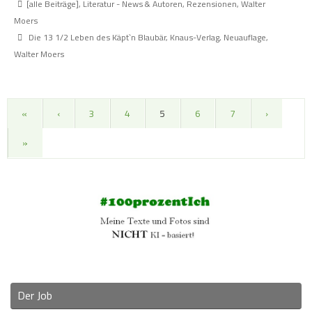
[alle Beiträge]
,
Literatur - News & Autoren
,
Rezensionen
,
Walter
Moers
Die 13 1/2 Leben des Käpt`n Blaubär
,
Knaus-Verlag
,
Neuauflage
,
Walter Moers
«
‹
3
4
5
6
7
›
»
Der Job