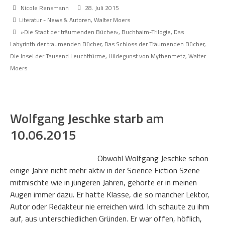
Nicole Rensmann
28. Juli 2015
Literatur - News & Autoren
,
Walter Moers
»Die Stadt der träumenden Bücher«
,
Buchhaim-Trilogie
,
Das
Labyrinth der träumenden Bücher
,
Das Schloss der Träumenden Bücher
,
Die Insel der Tausend Leuchttürme
,
Hildegunst von Mythenmetz
,
Walter
Moers
Wolfgang Jeschke starb am
10.06.2015
Obwohl Wolfgang Jeschke schon
einige Jahre nicht mehr aktiv in der Science Fiction Szene
mitmischte wie in jüngeren Jahren, gehörte er in meinen
Augen immer dazu. Er hatte Klasse, die so mancher Lektor,
Autor oder Redakteur nie erreichen wird. Ich schaute zu ihm
auf, aus unterschiedlichen Gründen. Er war offen, höflich,