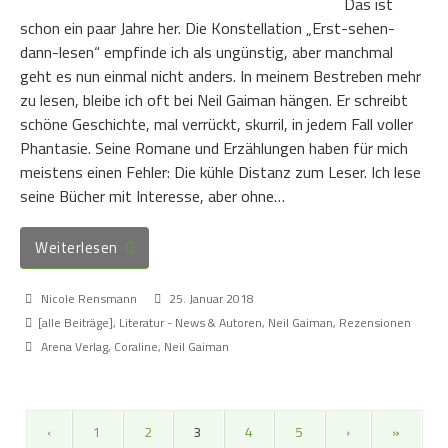
Das ist
schon ein paar Jahre her. Die Konstellation „Erst-sehen-
dann-lesen“ empfinde ich als ungünstig, aber manchmal
geht es nun einmal nicht anders. In meinem Bestreben mehr
zu lesen, bleibe ich oft bei Neil Gaiman hängen. Er schreibt
schöne Geschichte, mal verrückt, skurril, in jedem Fall voller
Phantasie. Seine Romane und Erzählungen haben für mich
meistens einen Fehler: Die kühle Distanz zum Leser. Ich lese
seine Bücher mit Interesse, aber ohne…
Weiterlesen
Nicole Rensmann
25. Januar 2018
[alle Beiträge]
,
Literatur - News & Autoren
,
Neil Gaiman
,
Rezensionen
Arena Verlag
,
Coraline
,
Neil Gaiman
‹
1
2
3
4
5
›
»