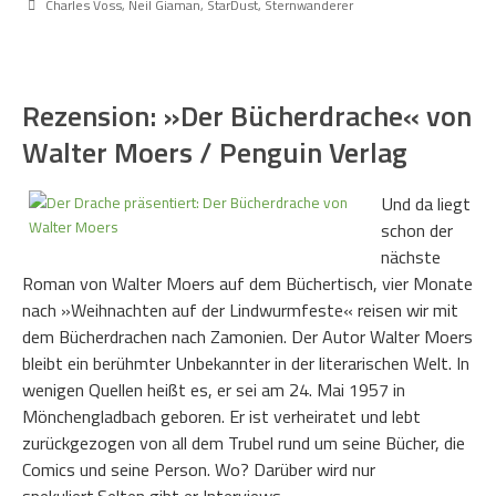
Charles Voss
,
Neil Giaman
,
StarDust
,
Sternwanderer
Rezension: »Der Bücherdrache« von
Walter Moers / Penguin Verlag
Und da liegt
schon der
nächste
Roman von Walter Moers auf dem Büchertisch, vier Monate
nach »Weihnachten auf der Lindwurmfeste« reisen wir mit
dem Bücherdrachen nach Zamonien. Der Autor Walter Moers
bleibt ein berühmter Unbekannter in der literarischen Welt. In
wenigen Quellen heißt es, er sei am 24. Mai 1957 in
Mönchengladbach geboren. Er ist verheiratet und lebt
zurückgezogen von all dem Trubel rund um seine Bücher, die
Comics und seine Person. Wo? Darüber wird nur
spekuliert.Selten gibt er Interviews,…