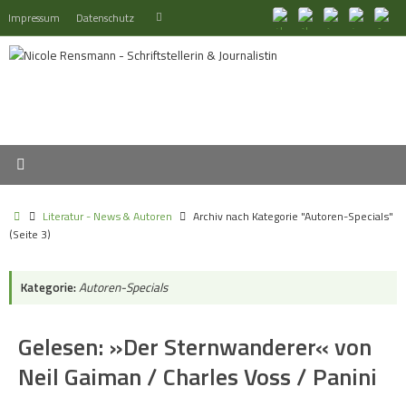
Zum
Suchen
Impressum
Datenschutz
Suchen
Inhalt
nach:
springen
Start
Literatur - News & Autoren
Archiv nach Kategorie "Autoren-Specials"
(Seite 3)
Kategorie:
Autoren-Specials
Gelesen: »Der Sternwanderer« von
Neil Gaiman / Charles Voss / Panini