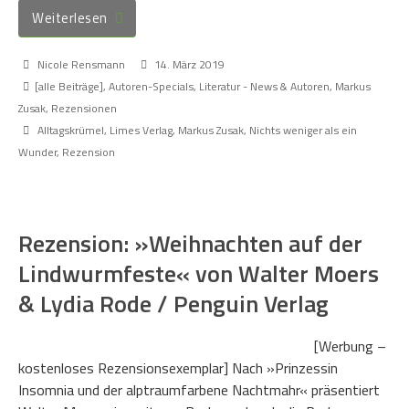
Weiterlesen
Nicole Rensmann
14. März 2019
[alle Beiträge]
,
Autoren-Specials
,
Literatur - News & Autoren
,
Markus
Zusak
,
Rezensionen
Alltagskrümel
,
Limes Verlag
,
Markus Zusak
,
Nichts weniger als ein
Wunder
,
Rezension
Rezension: »Weihnachten auf der
Lindwurmfeste« von Walter Moers
& Lydia Rode / Penguin Verlag
[Werbung –
kostenloses Rezensionsexemplar] Nach »Prinzessin
Insomnia und der alptraumfarbene Nachtmahr« präsentiert